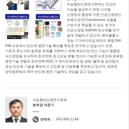
지능형반도체연구본부는 인간의
지능을 달성하기 위한 디지털
신경망의 절정에 이른 인공신경망인
트랜스포머(Transformer) 모델을
기반으로 학습할 수 있는 초거대
인공신경망 SW/HW 반도체를 연구·
설계·개발하고 있으며, 페타플롭스
성능 기가바이트급 메모리 융합 NM-
PIM 프로세서 반도체 원천기술 확보를 목표로 연구하고 있습니다. 또한,
기존의 폰노이만 컴퓨팅 한계를 극복하기 위해 메모리와 연산 기능이 융합된
뇌신경망을 모사하여 초저전력·초고성능 병렬 연산이 가능한 뉴로모픽 컴퓨팅
원천기술 개발과 초저전력 RISC-V 엣지프로세서 및 생체, 물체 및 공간탐지
센싱 반도체 기술을 확보하고 고도화 및 산업화를 추진하고 있으며, 새로운
양자컴퓨팅의 제어 반도체 원천 기술에도 관심을 갖고 있습니다.
지능형반도체연구본부
본부장 여준기
042-860-1248
연락처