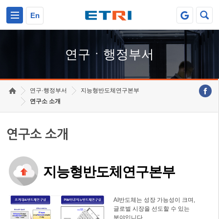
본문 바로가기
주요메뉴 바로가기
하단메뉴 바로가기
En
연구ㆍ행정부서
연구·행정부서
지능형반도체연구본부
연구소 소개
연구소 소개
지능형반도체연구본부
AI반도체는 성장 가능성이 크며,
글로벌 시장을 선도할 수 있는
분야입니다.