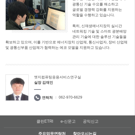
광통신 기술 수요를 해소하고
글로벌 경쟁력 강화를 지원하는
역할을 수행하고 있습니다.
특히, 신재생에너지장치 실시간
네트워킹 기술 및 스마트 광분배망
관리 기술에 대한 솔루션 기술들을
확보하고 있으며, 이를 기반으로 에너지장치 산업체, 통신사업자, 장비 산업체
및 광통신부품 산업체가 협력하는 에코 모델을 지원하고 있습니다.
엣지컴퓨팅응용서비스연구실
실장 김재인
062-970-6629
연락처
클린ETRI
e-신문고
공익신고
주요업무연락처
찾아오시는길