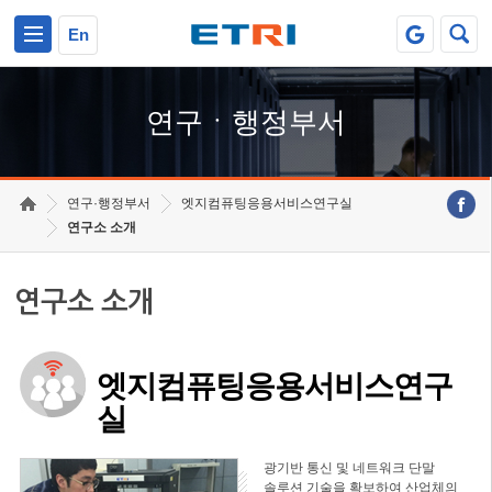
본문 바로가기
주요메뉴 바로가기
하단메뉴 바로가기
En
연구ㆍ행정부서
연구·행정부서
엣지컴퓨팅응용서비스연구실
연구소 소개
연구소 소개
엣지컴퓨팅응용서비스연구
실
광기반 통신 및 네트워크 단말
솔루션 기술을 확보하여 산업체의