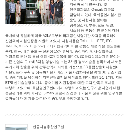
지원과 센터 연구사업 및
연구결과물의 Q-mark 검증을
담당하고 있다. 국제공인시험기관
운영 및 시험지원 분야는
광통신소자, 부품, 모듈, 단말,
시스템 등 광통신 전 분야에 대해
국내에서 유일하게 미국 A2LA로부터 국제공인시험기관 자격을 획득하여
산업체의 시험인증을 지원하고 있다. 시험내용은 Telcordia, IEEE, IEC,
TIA/EIA, MIL-STD 등 66개 국제시험규격에 따른 광통신 제품의 온·습도순환,
충격, 진동, 내부 습도 등 신뢰성 15개 항목 및 중심파장, 반사·삽입손실,
편광모드 분산 등 특성 측정 42개 항목에 달한다. 3D융합상용화지원 분야는
기존 산업의 구조에 3차원 영상기술 또는 3차원 정보기술을 접목하여 새로운
부가가치 창출을 위해 광주광역시 지역을 거점으로 3D융합상용화지원센터
지원인프라 구축 및 상용화지원서비스, 기술사업화지원을 통해 3D 강소기업
및 중핵기업을 육성하여 지역균형발전을 목적으로 있다. 또한 1실 1기업 지원,
ETRI 신기술설명회 개최, 중소기업 지원활동에 대한 고객 만족도 조사를
수행하고 있으며, 호남권연구센터에서 수행하고 있는 연구개발 사업에 대한
품질관리를 위하여 사업 Q-mark 프로세스 검증과 기술 이전을 위한 연구개발
결과물에 대한 기술 Q-mark 검증업무도 수행하고 있다.
인공지능융합연구실