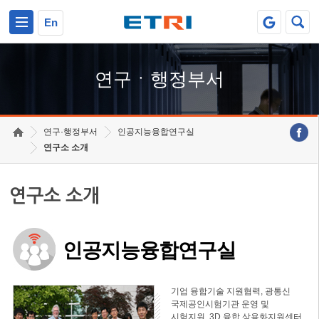
본문 바로가기
주요메뉴 바로가기
하단메뉴 바로가기
En
연구ㆍ행정부서
연구·행정부서
인공지능융합연구실
연구소 소개
연구소 소개
인공지능융합연구실
기업 융합기술 지원협력, 광통신
국제공인시험기관 운영 및
시험지원, 3D 융합 상용화지원센터