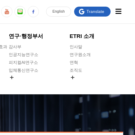
Translate
En
glish
연구·행정부서
ETRI 소개
급효과
감사부
인사말
인공지능연구소
연구원소개
피지컬AI연구소
연혁
입체통신연구소
조직도
공간미디어연구소
기타 공개정보
ADX융합연구소
원규 제·개정 예고
ICT전략연구소
연구원 고객헌장
인공지능안전연구소
ETRI CI
우주항공반도체전략연구단
주요업무연락처
대경권연구본부
찾아오시는길
호남권연구본부