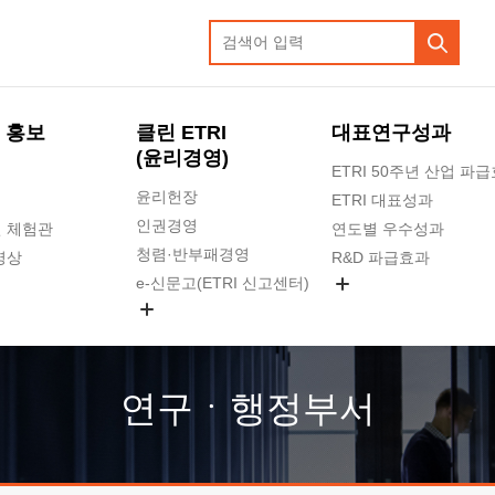
 홍보
클린 ETRI
대표연구성과
(윤리경영)
ETRI 50주년 산업 파
윤리헌장
ETRI 대표성과
인권경영
 체험관
연도별 우수성과
청렴·반부패경영
영상
R&D 파급효과
e-신문고(ETRI 신고센터)
지식공유플랫폼
공익신고
청렴포털 신고
고객의소리
연구ㆍ행정부서
수의계약 현황
부패징계 현황
감사결과공개