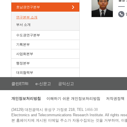
실장
호남권연구본부
연구본부 소개
부서 소개
수도권연구본부
기획본부
사업화본부
행정본부
대외협력부
클린ETRI
e-신문고
공익신고
개인정보처리방침
이해하기 쉬운 개인정보처리방침
저작권정책
(34129) 대전광역시 유성구 가정로 218, TEL
1466-38
Electronics and Telecommunications Research Institute.
All rights res
본 홈페이지에 게시된 이메일 주소가 자동수집되는 것을 거부하며, 이