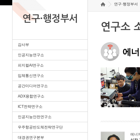
연구·행정부서
연구·행정부서
연구소 
감사부
에너
인공지능연구소
피지컬AI연구소
입체통신연구소
공간미디어연구소
ADX융합연구소
ICT전략연구소
인공지능안전연구소
우주항공반도체전략연구단
에너
대경권연구본부