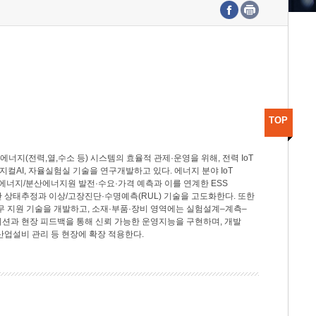
수도권연구본부
기획본부
사업화본부
행정본부
대외협력부
TOP
지(전력,열,수소 등) 시스템의 효율적 관제·운영을 위해, 전력 IoT
M, 피지컬AI, 자율실험실 기술을 연구개발하고 있다. 에너지 분야 IoT
너지/분산에너지원 발전·수요·가격 예측과 이를 연계한 ESS
반 상태추정과 이상/고장진단·수명예측(RUL) 기술을 고도화한다. 또한
무 지원 기술을 개발하고, 소재·부품·장비 영역에는 실험설계–계측–
이션과 현장 피드백을 통해 신뢰 가능한 운영지능을 구현하며, 개발
산업설비 관리 등 현장에 확장 적용한다.