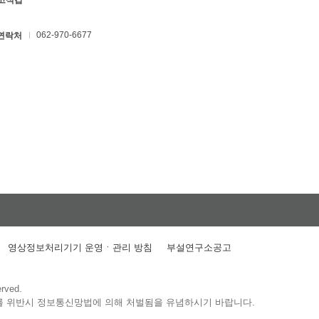
 고석갑
062-970-6677
연락처
영상정보처리기기 운영ㆍ관리 방침
부설연구소공고
erved.
를 위반시 정보통신망법에 의해 처벌됨을 유념하시기 바랍니다.