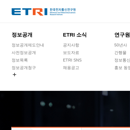
본문 바로가기
주요메뉴 바로가기
하단메뉴 바로가기
정보공개
ETRI 소식
연구원
정보공개제도안내
공지사항
50년사
사전정보공개
보도자료
간행물
정보목록
ETRI SNS
정보통신
정보공개청구
채용공고
홍보 동
경영공시
공공데이터개방
사업실명제