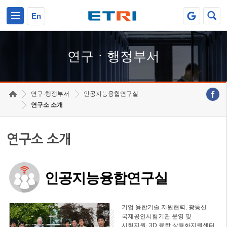
본문 바로가기
주요메뉴 바로가기
하단메뉴 바로가기
En
연구ㆍ행정부서
연구·행정부서
인공지능융합연구실
연구소 소개
연구소 소개
인공지능융합연구실
기업 융합기술 지원협력, 광통신
국제공인시험기관 운영 및
시험지원, 3D 융합 상용화지원센터