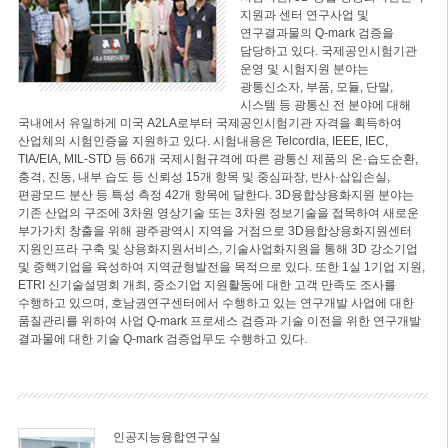
지원과 센터 연구사업 및
연구결과물의 Q-mark 검증을
담당하고 있다. 국제공인시험기관
운영 및 시험지원 분야는
광통신소자, 부품, 모듈, 단말,
시스템 등 광통신 전 분야에 대해
국내에서 유일하게 미국 A2LA로부터 국제공인시험기관 자격을 획득하여
산업체의 시험인증을 지원하고 있다. 시험내용은 Telcordia, IEEE, IEC,
TIA/EIA, MIL-STD 등 66개 국제시험규격에 따른 광통신 제품의 온·습도순환,
충격, 진동, 내부 습도 등 신뢰성 15개 항목 및 중심파장, 반사·삽입손실,
편광모드 분산 등 특성 측정 42개 항목에 달한다. 3D융합상용화지원 분야는
기존 산업의 구조에 3차원 영상기술 또는 3차원 정보기술을 접목하여 새로운
부가가치 창출을 위해 광주광역시 지역을 거점으로 3D융합상용화지원센터
지원인프라 구축 및 상용화지원서비스, 기술사업화지원을 통해 3D 강소기업
및 중핵기업을 육성하여 지역균형발전을 목적으로 있다. 또한 1실 1기업 지원,
ETRI 신기술설명회 개최, 중소기업 지원활동에 대한 고객 만족도 조사를
수행하고 있으며, 호남권연구센터에서 수행하고 있는 연구개발 사업에 대한
품질관리를 위하여 사업 Q-mark 프로세스 검증과 기술 이전을 위한 연구개발
결과물에 대한 기술 Q-mark 검증업무도 수행하고 있다.
인공지능융합연구실