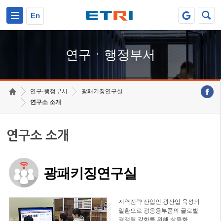
본문 바로가기
주요메뉴 바로가기
하단메뉴 바로가기
En
연구ㆍ행정부서
연구·행정부서
광패키징연구실
연구소 소개
연구소 소개
광패키징연구실
지역전략 산업인 광산업 육성의
일환으로 광응용부품의 글로벌
경쟁력 강화를 위해 상용화