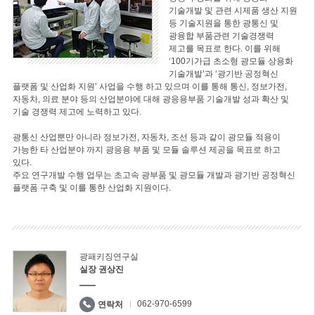
기술개발 및 관련 시제품 생산 지원
등 기술지원을 통한 광통신 및
광융합 부품관련 기술경쟁력
제고를 목표로 한다. 이를 위해
‘100기가급 초소형 광모듈 상용화
기술개발’과 ‘광기반 공정혁신
플랫폼 및 산업화 지원’ 사업을 수행 하고 있으며 이를 통해 통신, 정보가전,
자동차, 의료 분야 등의 산업분야에 대해 광응용부품 기술개발 성과 확산 및
기술 경쟁력 제고에 노력하고 있다.
광통신 산업뿐만 아니라 정보가전, 자동차, 조선 등과 같이 광모듈 적용이
가능한 타 산업분야 까지 광응용 부품 및 모듈 솔루션 제공을 목표로 하고
있다.
주요 연구개발 수행 업무는 초고속 광부품 및 광모듈 개발과 광기반 공정혁신
플랫폼 구축 및 이를 통한 산업화 지원이다.
광패키징연구실
실장 권상진
062-970-6599
연락처