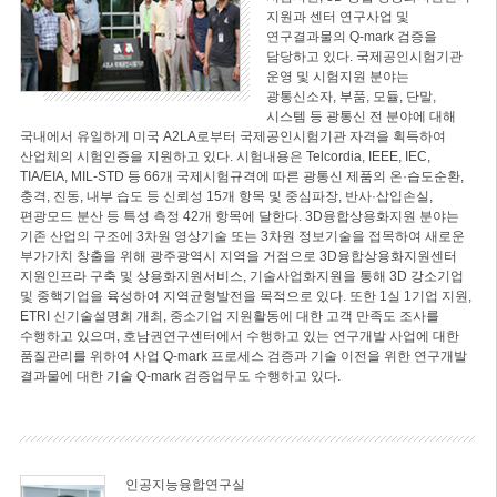
지원과 센터 연구사업 및
연구결과물의 Q-mark 검증을
담당하고 있다. 국제공인시험기관
운영 및 시험지원 분야는
광통신소자, 부품, 모듈, 단말,
시스템 등 광통신 전 분야에 대해
국내에서 유일하게 미국 A2LA로부터 국제공인시험기관 자격을 획득하여
산업체의 시험인증을 지원하고 있다. 시험내용은 Telcordia, IEEE, IEC,
TIA/EIA, MIL-STD 등 66개 국제시험규격에 따른 광통신 제품의 온·습도순환,
충격, 진동, 내부 습도 등 신뢰성 15개 항목 및 중심파장, 반사·삽입손실,
편광모드 분산 등 특성 측정 42개 항목에 달한다. 3D융합상용화지원 분야는
기존 산업의 구조에 3차원 영상기술 또는 3차원 정보기술을 접목하여 새로운
부가가치 창출을 위해 광주광역시 지역을 거점으로 3D융합상용화지원센터
지원인프라 구축 및 상용화지원서비스, 기술사업화지원을 통해 3D 강소기업
및 중핵기업을 육성하여 지역균형발전을 목적으로 있다. 또한 1실 1기업 지원,
ETRI 신기술설명회 개최, 중소기업 지원활동에 대한 고객 만족도 조사를
수행하고 있으며, 호남권연구센터에서 수행하고 있는 연구개발 사업에 대한
품질관리를 위하여 사업 Q-mark 프로세스 검증과 기술 이전을 위한 연구개발
결과물에 대한 기술 Q-mark 검증업무도 수행하고 있다.
인공지능융합연구실