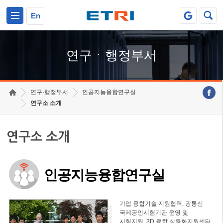
본문 바로가기
주요메뉴 바로가기
하단메뉴 바로가기
En
연구ㆍ행정부서
연구·행정부서
인공지능융합연구실
연구소 소개
연구소 소개
인공지능융합연구실
기업 융합기술 지원협력, 광통신
국제공인시험기관 운영 및
시험지원, 3D 융합 상용화지원센터