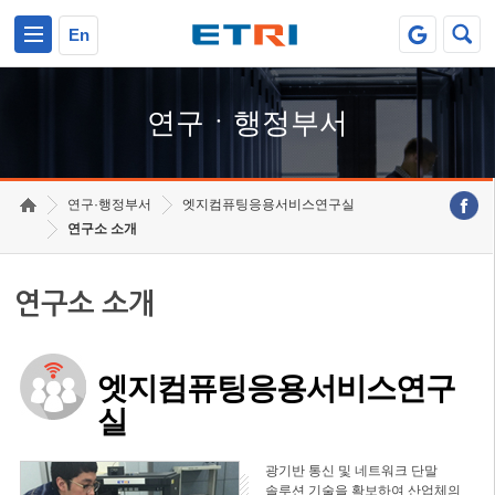
본문 바로가기
주요메뉴 바로가기
하단메뉴 바로가기
En
연구ㆍ행정부서
연구·행정부서
엣지컴퓨팅응용서비스연구실
연구소 소개
연구소 소개
엣지컴퓨팅응용서비스연구
실
광기반 통신 및 네트워크 단말
솔루션 기술을 확보하여 산업체의