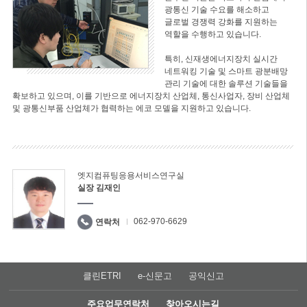
광통신 기술 수요를 해소하고
글로벌 경쟁력 강화를 지원하는
역할을 수행하고 있습니다.
특히, 신재생에너지장치 실시간
네트워킹 기술 및 스마트 광분배망
관리 기술에 대한 솔루션 기술들을
확보하고 있으며, 이를 기반으로 에너지장치 산업체, 통신사업자, 장비 산업체
및 광통신부품 산업체가 협력하는 에코 모델을 지원하고 있습니다.
엣지컴퓨팅응용서비스연구실
실장 김재인
062-970-6629
연락처
클린ETRI
e-신문고
공익신고
주요업무연락처
찾아오시는길