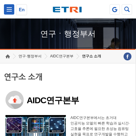
본문 바로가기
주요메뉴 바로가기
하단메뉴 바로가기
En
연구ㆍ행정부서
연구·행정부서
AIDC연구본부
연구소 소개
연구소 소개
AIDC연구본부
AIDC연구본부에서는 초거대
인공지능 모델의 빠른 학습과 실시간·
고효율 추론에 필요한 초성능 컴퓨팅
실현을 목표로 연구개발을 수행하고