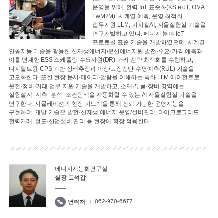
운영을 위해, 전력 IoT 표준화(KS eIoT, OMA
LwM2M), 시계열 예측, 운영 최적화,
업무지원 LLM, 피지컬AI, 자율실험실 기술을
연구개발하고 있다. 에너지 분야 IoT
프로토콜 표준 기술을 개발하였으며, 시계열
인공지능 기술을 활용한 신재생에너지/분산에너지원 발전·수요·가격 예측과
이를 연계한 ESS 스케줄링·수요자원(DR)·거래 전략 최적화를 수행하고,
디지털트윈·CPS 기반 상태추정과 이상/고장진단·수명예측(RUL) 기술을
고도화한다. 또한 현장 문서·데이터·알람을 이해하는 특화 LLM 에이전트로
운전·정비·거래 업무 지원 기술을 개발하고, 소재·부품·장비 영역에는
실험설계–계측–분석–조건탐색을 자동화할 수 있는 AI 자율실험실 기술을
연구한다. 시뮬레이션과 현장 피드백을 통해 신뢰 가능한 운영지능을
구현하며, 개발 기술은 발전·신재생 에너지 운영/설비관리, 마이크로그리드·
전력거래, 철도·산업설비 관리 등 현장에 확장 적용한다.
에너지지능화연구실
실장 고석갑
062-970-6677
연락처