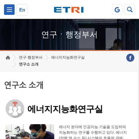
본문 바로가기
주요메뉴 바로가기
하단메뉴 바로가기
En
연구ㆍ행정부서
연구·행정부서
에너지지능화연구실
연구소 소개
연구소 소개
에너지지능화연구실
에너지 분야에 인공지능 기술을 도입하여
지능화하는 연구를 수행하고 있다. 에너지
(전력,열,수소 등) 시스템의 효율적 관제·