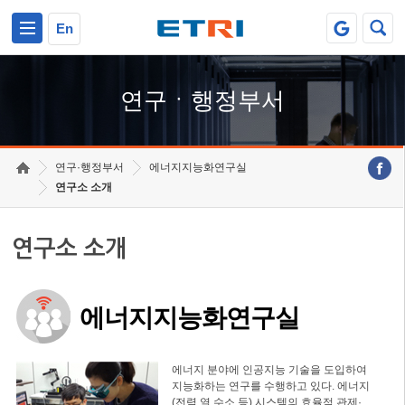
본문 바로가기
주요메뉴 바로가기
하단메뉴 바로가기
En
연구ㆍ행정부서
연구·행정부서
에너지지능화연구실
연구소 소개
연구소 소개
에너지지능화연구실
에너지 분야에 인공지능 기술을 도입하여
지능화하는 연구를 수행하고 있다. 에너지
(전력,열,수소 등) 시스템의 효율적 관제·