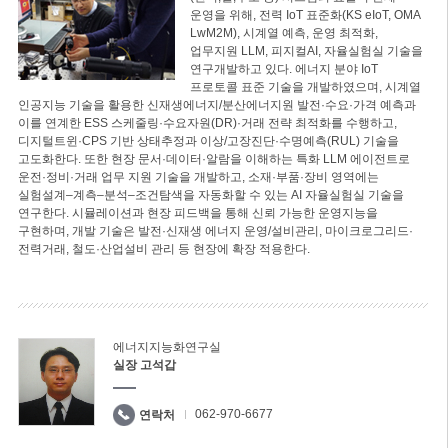
운영을 위해, 전력 IoT 표준화(KS eIoT, OMA
LwM2M), 시계열 예측, 운영 최적화,
업무지원 LLM, 피지컬AI, 자율실험실 기술을
연구개발하고 있다. 에너지 분야 IoT
프로토콜 표준 기술을 개발하였으며, 시계열
인공지능 기술을 활용한 신재생에너지/분산에너지원 발전·수요·가격 예측과
이를 연계한 ESS 스케줄링·수요자원(DR)·거래 전략 최적화를 수행하고,
디지털트윈·CPS 기반 상태추정과 이상/고장진단·수명예측(RUL) 기술을
고도화한다. 또한 현장 문서·데이터·알람을 이해하는 특화 LLM 에이전트로
운전·정비·거래 업무 지원 기술을 개발하고, 소재·부품·장비 영역에는
실험설계–계측–분석–조건탐색을 자동화할 수 있는 AI 자율실험실 기술을
연구한다. 시뮬레이션과 현장 피드백을 통해 신뢰 가능한 운영지능을
구현하며, 개발 기술은 발전·신재생 에너지 운영/설비관리, 마이크로그리드·
전력거래, 철도·산업설비 관리 등 현장에 확장 적용한다.
에너지지능화연구실
실장 고석갑
062-970-6677
연락처