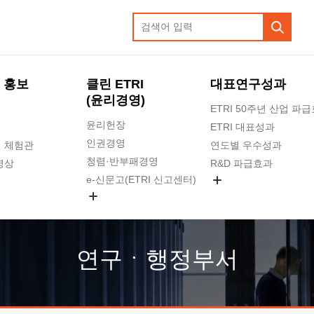
 홍보
클린 ETRI
대표연구성과
(윤리경영)
ETRI 50주년 산업 파
윤리헌장
ETRI 대표성과
인권경영
 체험관
연도별 우수성과
청렴·반부패경영
영상
R&D 파급효과
e-신문고(ETRI 신고센터)
지식공유플랫폼
공익신고
청렴포털 신고
고객의소리
연구ㆍ행정부서
수의계약 현황
부패징계 현황
감사결과공개