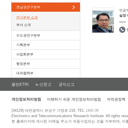
호남권연구본부
인공
실장
연구본부 소개
부서 소개
수도권연구본부
기획본부
사업화본부
행정본부
대외협력부
클린ETRI
e-신문고
공익신고
개인정보처리방침
이해하기 쉬운 개인정보처리방침
저작권정책
(34129) 대전광역시 유성구 가정로 218, TEL
1466-38
Electronics and Telecommunications Research Institute.
All rights res
본 홈페이지에 게시된 이메일 주소가 자동수집되는 것을 거부하며, 이