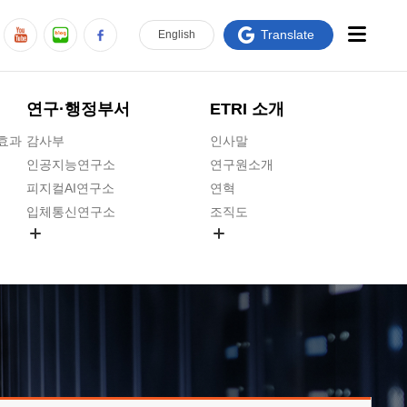
Translate
En
glish
연구·행정부서
ETRI 소개
급효과
감사부
인사말
인공지능연구소
연구원소개
피지컬AI연구소
연혁
입체통신연구소
조직도
공간미디어연구소
기타 공개정보
ADX융합연구소
원규 제·개정 예고
ICT전략연구소
연구원 고객헌장
인공지능안전연구소
ETRI CI
우주항공반도체전략연구단
주요업무연락처
대경권연구본부
찾아오시는길
호남권연구본부