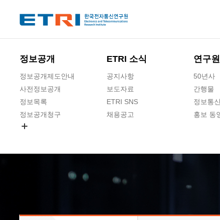
본문 바로가기
주요메뉴 바로가기
하단메뉴 바로가기
정보공개
ETRI 소식
연구원
정보공개제도안내
공지사항
50년사
사전정보공개
보도자료
간행물
정보목록
ETRI SNS
정보통신
정보공개청구
채용공고
홍보 동
경영공시
공공데이터개방
사업실명제