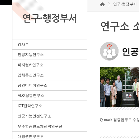
연구·행정부서
연구·행정부서
연구소 
감사부
인공
인공지능연구소
피지컬AI연구소
입체통신연구소
공간미디어연구소
ADX융합연구소
ICT전략연구소
인공지능안전연구소
Q-mark 검증업무도 수
우주항공반도체전략연구단
대경권연구본부