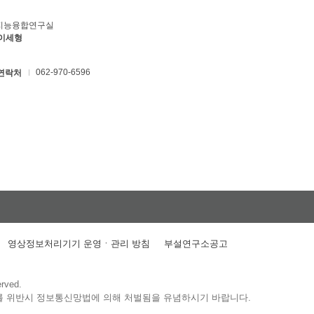
지능융합연구실
 이세형
062-970-6596
연락처
영상정보처리기기 운영ㆍ관리 방침
부설연구소공고
erved.
를 위반시 정보통신망법에 의해 처벌됨을 유념하시기 바랍니다.