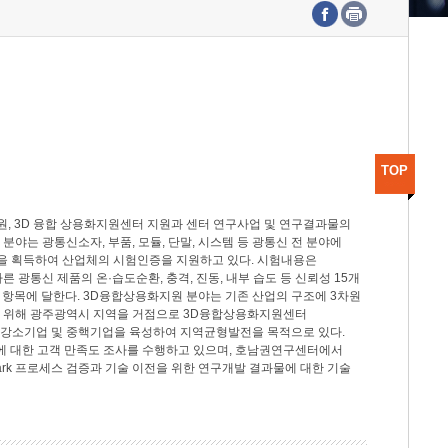
수도권연구본부
기획본부
사업화본부
행정본부
대외협력부
TOP
, 3D 융합 상용화지원센터 지원과 센터 연구사업 및 연구결과물의
분야는 광통신소자, 부품, 모듈, 단말, 시스템 등 광통신 전 분야에
을 획득하여 산업체의 시험인증을 지원하고 있다. 시험내용은
제시험규격에 따른 광통신 제품의 온·습도순환, 충격, 진동, 내부 습도 등 신뢰성 15개
2개 항목에 달한다. 3D융합상용화지원 분야는 기존 산업의 구조에 3차원
을 위해 광주광역시 지역을 거점으로 3D융합상용화지원센터
 강소기업 및 중핵기업을 육성하여 지역균형발전을 목적으로 있다.
활동에 대한 고객 만족도 조사를 수행하고 있으며, 호남권연구센터에서
rk 프로세스 검증과 기술 이전을 위한 연구개발 결과물에 대한 기술