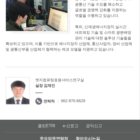
광통신 기술 수요를 해소하고
글로벌 경쟁력 강화를 지원하는
역할을 수행하고 있습니다.
특히, 신재생에너지장치 실시간
네트워킹 기술 및 스마트 광분배망
관리 기술에 대한 솔루션 기술들을
확보하고 있으며, 이를 기반으로 에너지장치 산업체, 통신사업자, 장비 산업체
및 광통신부품 산업체가 협력하는 에코 모델을 지원하고 있습니다.
엣지컴퓨팅응용서비스연구실
실장 김재인
062-970-6629
연락처
클린ETRI
e-신문고
공익신고
주요업무연락처
찾아오시는길