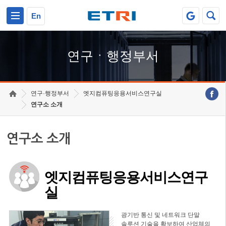
본문 바로가기
주요메뉴 바로가기
하단메뉴 바로가기
En
연구ㆍ행정부서
연구·행정부서
엣지컴퓨팅응용서비스연구실
연구소 소개
연구소 소개
엣지컴퓨팅응용서비스연구
실
광기반 통신 및 네트워크 단말
솔루션 기술을 확보하여 산업체의