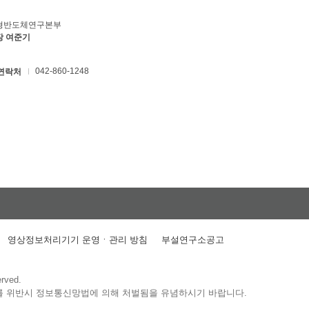
형반도체연구본부
장 여준기
042-860-1248
연락처
영상정보처리기기 운영ㆍ관리 방침
부설연구소공고
erved.
를 위반시 정보통신망법에 의해 처벌됨을 유념하시기 바랍니다.