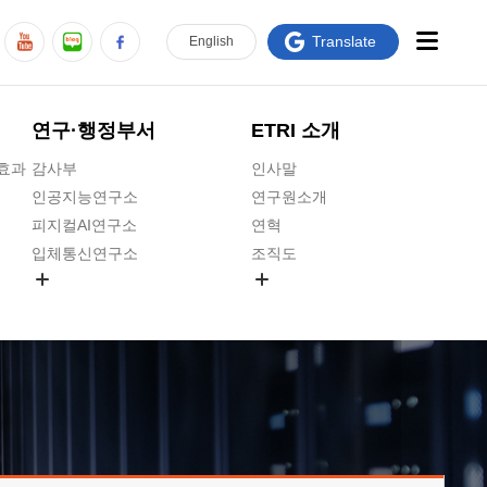
Translate
En
glish
연구·행정부서
ETRI 소개
급효과
감사부
인사말
인공지능연구소
연구원소개
피지컬AI연구소
연혁
입체통신연구소
조직도
공간미디어연구소
기타 공개정보
ADX융합연구소
원규 제·개정 예고
ICT전략연구소
연구원 고객헌장
인공지능안전연구소
ETRI CI
우주항공반도체전략연구단
주요업무연락처
대경권연구본부
찾아오시는길
호남권연구본부