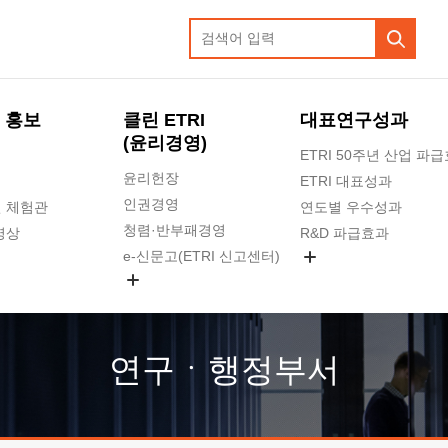
 홍보
클린 ETRI
대표연구성과
(윤리경영)
ETRI 50주년 산업 파
윤리헌장
ETRI 대표성과
인권경영
 체험관
연도별 우수성과
청렴·반부패경영
영상
R&D 파급효과
e-신문고(ETRI 신고센터)
지식공유플랫폼
공익신고
청렴포털 신고
고객의소리
연구ㆍ행정부서
수의계약 현황
부패징계 현황
감사결과공개