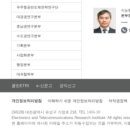
우주항공반도체전략연구단
지능
본부
대경권연구본부
호남권연구본부
수도권연구본부
기획본부
사업화본부
행정본부
대외협력부
클린ETRI
e-신문고
공익신고
개인정보처리방침
이해하기 쉬운 개인정보처리방침
저작권정책
(34129) 대전광역시 유성구 가정로 218, TEL
1466-38
Electronics and Telecommunications Research Institute.
All rights res
본 홈페이지에 게시된 이메일 주소가 자동수집되는 것을 거부하며, 이