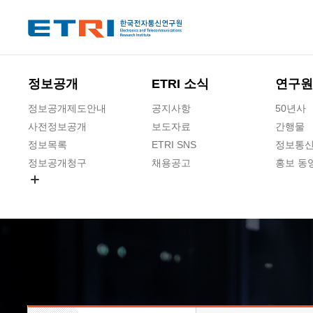
본문 바로가기
주요메뉴 바로가기
하단메뉴 바로가기
정보공개
ETRI 소식
연구원
정보공개제도안내
공지사항
50년사
사전정보공개
보도자료
간행물
정보목록
ETRI SNS
정보통신
정보공개청구
채용공고
홍보 동
경영공시
공공데이터개방
사업실명제