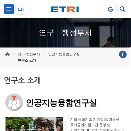
본문 바로가기
주요메뉴 바로가기
하단메뉴 바로가기
En
연구ㆍ행정부서
연구·행정부서
인공지능융합연구실
연구소 소개
연구소 소개
인공지능융합연구실
기업 융합기술 지원협력, 광통신
국제공인시험기관 운영 및
시험지원, 3D 융합 상용화지원센터