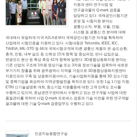
지원과 센터 연구사업 및
연구결과물의 Q-mark 검증을
담당하고 있다. 국제공인시험기관
운영 및 시험지원 분야는
광통신소자, 부품, 모듈, 단말,
시스템 등 광통신 전 분야에 대해
국내에서 유일하게 미국 A2LA로부터 국제공인시험기관 자격을 획득하여
산업체의 시험인증을 지원하고 있다. 시험내용은 Telcordia, IEEE, IEC,
TIA/EIA, MIL-STD 등 66개 국제시험규격에 따른 광통신 제품의 온·습도순환,
충격, 진동, 내부 습도 등 신뢰성 15개 항목 및 중심파장, 반사·삽입손실,
편광모드 분산 등 특성 측정 42개 항목에 달한다. 3D융합상용화지원 분야는
기존 산업의 구조에 3차원 영상기술 또는 3차원 정보기술을 접목하여 새로운
부가가치 창출을 위해 광주광역시 지역을 거점으로 3D융합상용화지원센터
지원인프라 구축 및 상용화지원서비스, 기술사업화지원을 통해 3D 강소기업
및 중핵기업을 육성하여 지역균형발전을 목적으로 있다. 또한 1실 1기업 지원,
ETRI 신기술설명회 개최, 중소기업 지원활동에 대한 고객 만족도 조사를
수행하고 있으며, 호남권연구센터에서 수행하고 있는 연구개발 사업에 대한
품질관리를 위하여 사업 Q-mark 프로세스 검증과 기술 이전을 위한 연구개발
결과물에 대한 기술 Q-mark 검증업무도 수행하고 있다.
인공지능융합연구실