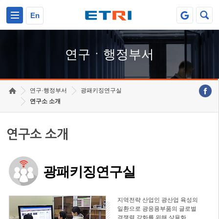
본문 바로가기
주요메뉴 바로가기
하단메뉴 바로가기
En
연구ㆍ행정부서
연구·행정부서
광패키징연구실
연구소 소개
연구소 소개
광패키징연구실
지역전략 산업인 광산업 육성의
일환으로 광응용부품의 글로벌
경쟁력 강화를 위해 상용화