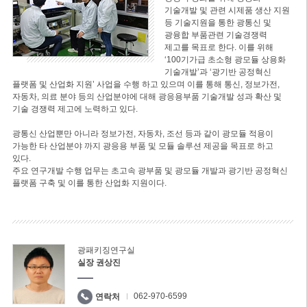
기술개발 및 관련 시제품 생산 지원
등 기술지원을 통한 광통신 및
광융합 부품관련 기술경쟁력
제고를 목표로 한다. 이를 위해
‘100기가급 초소형 광모듈 상용화
기술개발’과 ‘광기반 공정혁신
플랫폼 및 산업화 지원’ 사업을 수행 하고 있으며 이를 통해 통신, 정보가전,
자동차, 의료 분야 등의 산업분야에 대해 광응용부품 기술개발 성과 확산 및
기술 경쟁력 제고에 노력하고 있다.
광통신 산업뿐만 아니라 정보가전, 자동차, 조선 등과 같이 광모듈 적용이
가능한 타 산업분야 까지 광응용 부품 및 모듈 솔루션 제공을 목표로 하고
있다.
주요 연구개발 수행 업무는 초고속 광부품 및 광모듈 개발과 광기반 공정혁신
플랫폼 구축 및 이를 통한 산업화 지원이다.
광패키징연구실
실장 권상진
062-970-6599
연락처