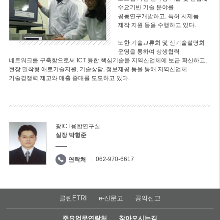
수요기반 기술 분야를
공동연구개발하고, 특허 시제품
제작 지원 등을 수행하고 있다.
또한 기술교류회 및 신기술설명회
운영을 통하여 상생협력
네트워크를 구축함으로써 ICT 융합 핵심기술을 지역산업체에 보급 확산하고,
현장 밀착형 애로기술지원, 기술상담, 정보제공 등을 통해 지역산업체
기술경쟁력 제고와 매출 증대를 도모하고 있다.
광ICT융합연구실
실장 박형준
062-970-6617
연락처
클린ETRI
e-신문고
공익신고
주요업무연락처
찾아오시는길