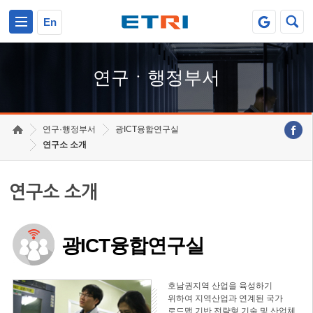
본문 바로가기
주요메뉴 바로가기
하단메뉴 바로가기
En
연구ㆍ행정부서
연구·행정부서
광ICT융합연구실
연구소 소개
연구소 소개
광ICT융합연구실
호남권지역 산업을 육성하기
위하여 지역산업과 연계된 국가
로드맵 기반 전략형 기술 및 산업체