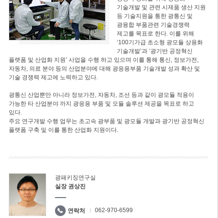
기술개발 및 관련 시제품 생산 지원
등 기술지원을 통한 광통신 및
광융합 부품관련 기술경쟁력
제고를 목표로 한다. 이를 위해
‘100기가급 초소형 광모듈 상용화
기술개발’과 ‘광기반 공정혁신
플랫폼 및 산업화 지원’ 사업을 수행 하고 있으며 이를 통해 통신, 정보가전,
자동차, 의료 분야 등의 산업분야에 대해 광응용부품 기술개발 성과 확산 및
기술 경쟁력 제고에 노력하고 있다.
광통신 산업뿐만 아니라 정보가전, 자동차, 조선 등과 같이 광모듈 적용이
가능한 타 산업분야 까지 광응용 부품 및 모듈 솔루션 제공을 목표로 하고
있다.
주요 연구개발 수행 업무는 초고속 광부품 및 광모듈 개발과 광기반 공정혁신
플랫폼 구축 및 이를 통한 산업화 지원이다.
광패키징연구실
실장 권상진
062-970-6599
연락처