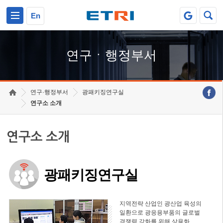
본문 바로가기
주요메뉴 바로가기
하단메뉴 바로가기
En
연구ㆍ행정부서
연구·행정부서
광패키징연구실
연구소 소개
연구소 소개
광패키징연구실
지역전략 산업인 광산업 육성의
일환으로 광응용부품의 글로벌
경쟁력 강화를 위해 상용화