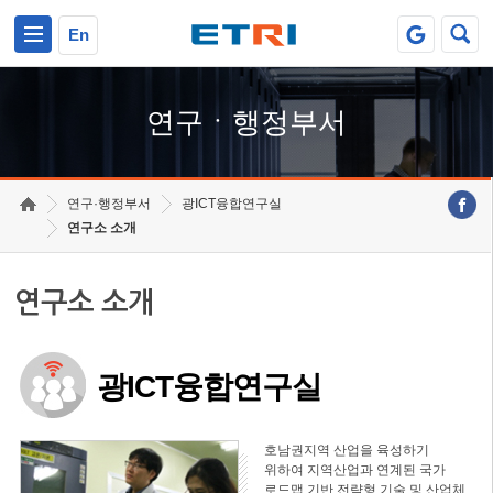
본문 바로가기
주요메뉴 바로가기
하단메뉴 바로가기
En
연구ㆍ행정부서
연구·행정부서
광ICT융합연구실
연구소 소개
연구소 소개
광ICT융합연구실
호남권지역 산업을 육성하기
위하여 지역산업과 연계된 국가
로드맵 기반 전략형 기술 및 산업체