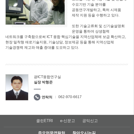
수요기반 기술 분야를
공동연구개발하고, 특허 시제품
제작 지원 등을 수행하고 있다.
또한 기술교류회 및 신기술설명회
운영을 통하여 상생협력
네트워크를 구축함으로써 ICT 융합 핵심기술을 지역산업체에 보급 확산하고,
현장 밀착형 애로기술지원, 기술상담, 정보제공 등을 통해 지역산업체
기술경쟁력 제고와 매출 증대를 도모하고 있다.
광ICT융합연구실
실장 박형준
062-970-6617
연락처
클린ETRI
e-신문고
공익신고
주요업무연락처
찾아오시는길