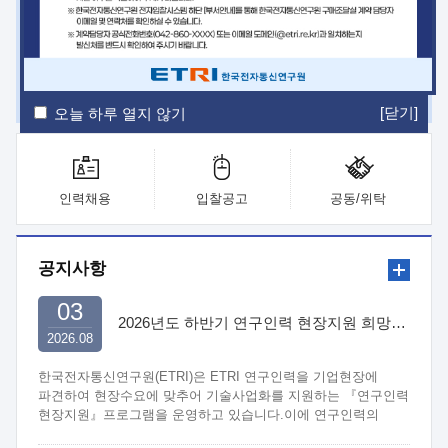
ETRI Insight
ETRI Journal
전자통신동향분석
ETRI 웹진
ETRI 간행물
전자도서관
[닫기]
오늘 하루 열지 않기
인력채용
입찰공고
공동/위탁
공지사항
03
2026년도 하반기 연구인력 현장지원 희망기업 신청/접수
2026.08
한국전자통신연구원(ETRI)은 ETRI 연구인력을 기업현장에
파견하여 현장수요에 맞추어 기술사업화를 지원하는 『연구인력
현장지원』프로그램을 운영하고 있습니다.이에 연구인력의
지원을 희망하는 중소.중견기업에서는 신청하여 주시기