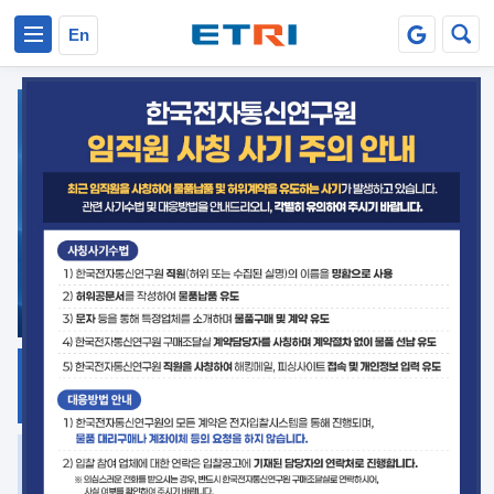
본문 바로가기
주요메뉴 바로가기
En
지식공유
ETRI 오픈소스
플랫폼
거버넌스 대응
발간자료