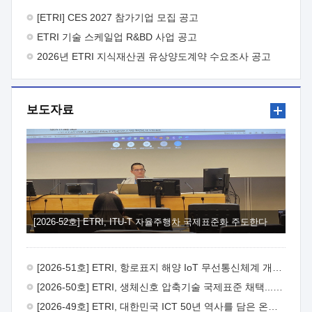
바랍니다.
2026년 8월 한국전자통신연구원장
1. 추진개요

추진목적: ETRI 인력을 기업현장에 파견. 기술지원을
[ETRI] CES 2027 참가기업 모집 공고
실시함으로써 ETRI 개발기술의 사업화를 지원하여
ETRI 기술 스케일업 R&BD 사업 공고
사업화성과를 극대화하고, 지원기업을 강견기업으로 육성하고자
함.
2026년 ETRI 지식재산권 유상양도계약 수요조사 공고
 신청자격: ETRI 협력기업 및 일반 ICT 중소기업*
협력기업: ETRI 창업/연구소기업, 기술이전/출자기업 등 ETRI
개발기술을 사업화하고자 하는 기업
 파견기간: 1년 이상
[최대 3년까지 연속지원 가능]* 연속지원은 지원완료 시점에서
보도자료
당해 지원실적과 차기 지원계획을 평가하여 결정
 기업부담:
연구인력 연봉기준 30 ~ 40%* (1년차) 연봉의 30%, (2 ~ 3년차)
연봉의 40%
 추진일정(1)희망기업 신청/접수(2)희망인력-
희망기업 매칭(3)현장조사/ 선정(심의)(4)협약체결(5)
기업파견8월 3일 ~ 14일
8월 17일 ~ 26일
9월초순
9월 중순
10월 이후* 상기일정은 희망인력-희망기업간 매칭 원활시를
가정한 것으로 상황에 따라 상당기간 일정이 지연될 수 있음. **
(1)희망인력-희망기업간 적합성이 낮다고 판단되거나, (2)
희망인력이 파견의사를 철회할 경우 후속 절차가 진행되지 않을
[2026-52호] ETRI, ITU-T 자율주행차 국제표준화 주도한다
수 있음.2. 현장지원 희망인력 및 상세이력
 희망인력
목록기술분야연구인력번호지원가능 기술반도체/
전자소자A반도체 소자(trasistor/diode) 제작 공정 전자소자 제작
[2026-51호] ETRI, 항로표지 해양 IoT 무선통신체계 개발 나선다
공정(FET / SBD 등 )유기물 반도체 소재 및 소자 설계, 합성 및
제작바이오센서 설계/제작토양/수질/가스 센서 설계/
[2026-50호] ETRI, 생체신호 압축기술 국제표준 채택...의료 AI 시대 연다
제작광소자응용B광 센서 및 응용 시스템시스템 제어 및 데이터
[2026-49호] ETRI, 대한민국 ICT 50년 역사를 담은 온라인 50년사 공개
처리FPGA 제어, VHDL 프로그램 개발Labview, Python, C