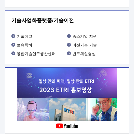
프로그램 개발
 상세이력ㅇ(붙 임1) 대상인력 A 상세이력ㅇ(붙
임2) 대상인력 B 상세이력
3. 신청방법 및 향후일정 등

신청방법: 이메일 (verdi@etri.re.kr)* <별첨양식>을 작성하여
기술사업화플랫폼/기술이전
제출
 문 의 처: ETRI사업화본부 기업성장지원부
기업성장지원전략실ㅇ오경석 책임 연구원 (T. 042-860-5076,
verdi@etri.re.kr)
 제출양식
ㅇ(별첨양식) ETRI연구인력
기술예고
중소기업 지원
현장지원 신청서 (기업)
보유특허
이전가능 기술
융합기술연구생산센터
반도체실험실