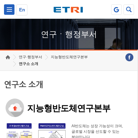
본문 바로가기
주요메뉴 바로가기
하단메뉴 바로가기
En
연구ㆍ행정부서
연구·행정부서
지능형반도체연구본부
연구소 소개
연구소 소개
지능형반도체연구본부
AI반도체는 성장 가능성이 크며,
글로벌 시장을 선도할 수 있는
분야입니다.