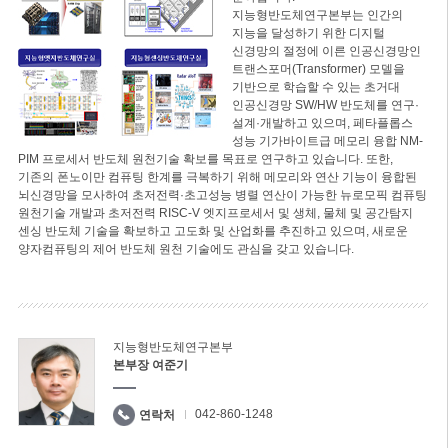
지능형반도체연구본부는 인간의
지능을 달성하기 위한 디지털
신경망의 절정에 이른 인공신경망인
트랜스포머(Transformer) 모델을
기반으로 학습할 수 있는 초거대
인공신경망 SW/HW 반도체를 연구·
설계·개발하고 있으며, 페타플롭스
성능 기가바이트급 메모리 융합 NM-
PIM 프로세서 반도체 원천기술 확보를 목표로 연구하고 있습니다. 또한,
기존의 폰노이만 컴퓨팅 한계를 극복하기 위해 메모리와 연산 기능이 융합된
뇌신경망을 모사하여 초저전력·초고성능 병렬 연산이 가능한 뉴로모픽 컴퓨팅
원천기술 개발과 초저전력 RISC-V 엣지프로세서 및 생체, 물체 및 공간탐지
센싱 반도체 기술을 확보하고 고도화 및 산업화를 추진하고 있으며, 새로운
양자컴퓨팅의 제어 반도체 원천 기술에도 관심을 갖고 있습니다.
지능형반도체연구본부
본부장 여준기
042-860-1248
연락처