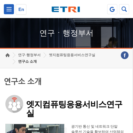
본문 바로가기
주요메뉴 바로가기
하단메뉴 바로가기
En
연구ㆍ행정부서
연구·행정부서
엣지컴퓨팅응용서비스연구실
연구소 소개
연구소 소개
엣지컴퓨팅응용서비스연구
실
광기반 통신 및 네트워크 단말
솔루션 기술을 확보하여 산업체의