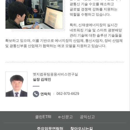
광통신 기술 수요를 해소하고
글로벌 경쟁력 강화를 지원하는
역할을 수행하고 있습니다.
특히, 신재생에너지장치 실시간
네트워킹 기술 및 스마트 광분배망
관리 기술에 대한 솔루션 기술들을
확보하고 있으며, 이를 기반으로 에너지장치 산업체, 통신사업자, 장비 산업체
및 광통신부품 산업체가 협력하는 에코 모델을 지원하고 있습니다.
엣지컴퓨팅응용서비스연구실
실장 김재인
062-970-6629
연락처
클린ETRI
e-신문고
공익신고
주요업무연락처
찾아오시는길