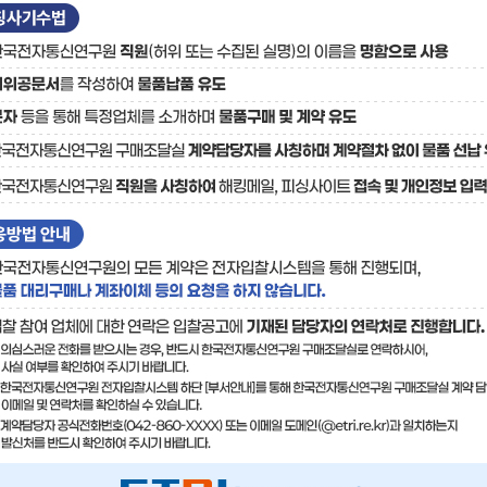
료
기술사업화플랫폼/기술
기술예고
중소기
보유특허
이전가
융합기술연구생산센터
반도