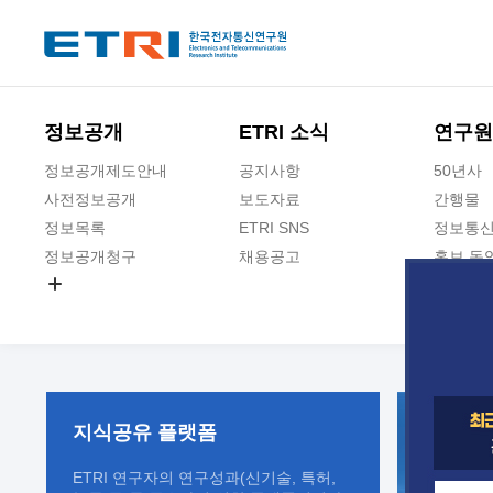
본문 바로가기
주요메뉴 바로가기
정보공개
ETRI 소식
연구원
정보공개제도안내
공지사항
50년사
사전정보공개
보도자료
간행물
정보목록
ETRI SNS
정보통신
정보공개청구
채용공고
홍보 동
경영공시
공공데이터개방
사업실명제
지식공유
플랫폼
ETRI 연구자의 연구성과(신기술, 특허,