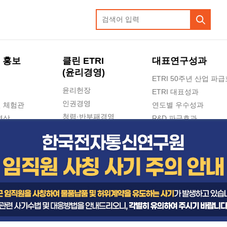
 홍보
클린 ETRI
대표연구성과
(윤리경영)
ETRI 50주년 산업 파
윤리헌장
ETRI 대표성과
인권경영
 체험관
연도별 우수성과
청렴·반부패경영
영상
R&D 파급효과
e-신문고(ETRI 신고센터)
지식공유플랫폼
공익신고
청렴포털 신고
고객의소리
수의계약 현황
부패징계 현황
감사결과공개