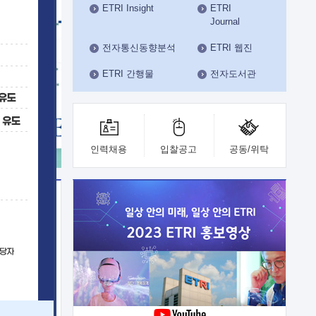
ETRI Insight
ETRI
수도권연구본부
Journal
기획본부
사업화본부
전자통신동향분석
ETRI 웹진
행정본부
ETRI 간행물
전자도서관
대외협력부
인력채용
입찰공고
공동/위탁
이전
업 지원
능 기술
체실험실