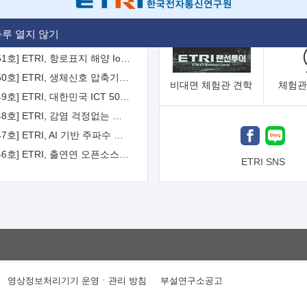
[2026-52호] ETRI, ITU-T 자율주행차 국제표준화 주도한다
루 열지 않기
[2026-51호] ETRI, 항로표지 해양 IoT 무선통신체계 개발 나선다
[2026-50호] ETRI, 생체신호 압축기술 국제표준 채택...의료 AI 시대 연다
비대면
체험관 견학
체험관
[2026-49호] ETRI, 대한민국 ICT 50년 역사를 담은 온라인 50년사 공개
[2026-48호] ETRI, 감염 걱정없는 공중 터치 인터페이스 시대 연다
[2026-47호] ETRI, AI 기반 주파수 예측기술 국제표준 이끌어
[2026-46호] ETRI, 출연연 오픈소스 협의체 '범출연연'으로 확대 운영
ETRI SNS
영상정보처리기기 운영ㆍ관리 방침
부설연구소공고