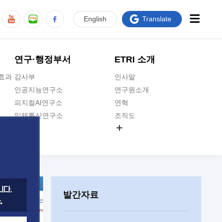
En
glish
Translate
연구·행정부서
ETRI 소개
급효과
감사부
인사말
인공지능연구소
연구원소개
피지컬AI연구소
연혁
입체통신연구소
조직도
공간미디어연구소
기타 공개정보
ADX융합연구소
원규 제·개정 예고
ICT전략연구소
연구원 고객헌장
인공지능안전연구소
ETRI CI
우주항공반도체전략연구단
주요업무연락처
발간자료
대경권연구본부
찾아오시는길
호남권연구본부