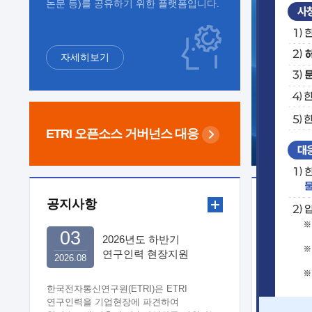
논문 등)를 공유하기 위한 플랫폼입니다.
자세히보기
ETRI 오픈소스
거버넌스 대응
공지사항
보도자
03
2026년도 하반기
연구인력 현장지원
2026.08
희망기업 신청/접수
한국전자통신연구원(ETRI)은 ETRI
연구인력을 기업현장에 파견하여