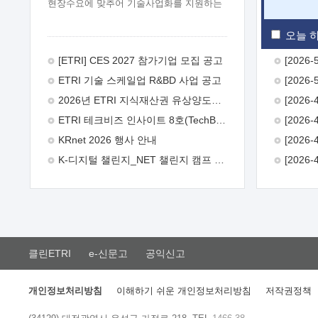
현장수요에 맞추어 기술사업화를 지원하는
『연구인력 현장지원』프로그램을
운영하고 있습니다.이에 연구인력의 지원을
오늘 하
희망하는 중소.중견기업에서는 신청하여
주시기 바랍니다.
2026년 8월
[ETRI] CES 2027 참가기업 모집 공고
한국전자통신연구원장
1. 추진개요

ETRI 기술 스케일업 R&BD 사업 공고
추진목적: ETRI 인력을 기업현장에 파견.
기술지원을 실시함으로써 ETRI 개발기술의
2026년 ETRI 지식재산권 유상양도계약 수요조사 공고
사업화를 지원하여 사업화성과를
ETRI 테크비즈 인사이트 8호(TechBiz Insight Vol.8) 발간
극대화하고, 지원기업을 강견기업으로
육성하고자 함.
 신청자격: ETRI
KRnet 2026 행사 안내
협력기업 및 일반 ICT 중소기업* 협력기업:
K-디지털 챌린지_NET 챌린지 캠프 시즌13 안내
ETRI 창업/연구소기업, 기술이전/출자기업
등 ETRI 개발기술을 사업화하고자 하는
기업
 파견기간: 1년 이상 [최대 3년까지
연속지원 가능]* 연속지원은 지원완료
시점에서 당해 지원실적과 차기 지원계획을
평가하여 결정
 기업부담: 연구인력
연봉기준 30 ~ 40%* (1년차) 연봉의 30%,
클린ETRI
e-신문고
공익신고
(2 ~ 3년차) 연봉의 40%
 추진일정(1)
희망기업 신청/접수(2)희망인력-희망기업
매칭(3)현장조사/ 선정(심의)(4)협약체결
개인정보처리방침
이해하기 쉬운 개인정보처리방침
저작권정책
(5)기업파견8월 3일 ~ 14일
8월 17일 ~
26일
9월초순
9월 중순
10월 이후*