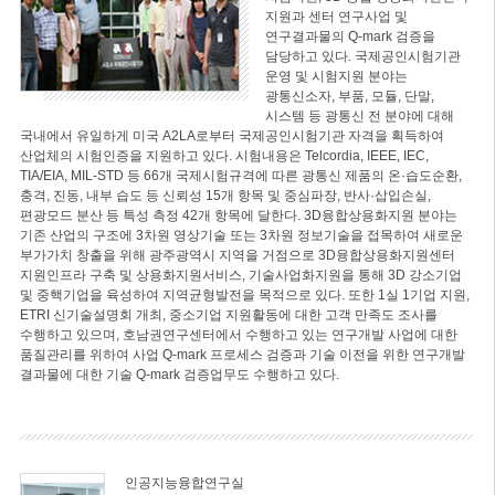
지원과 센터 연구사업 및
연구결과물의 Q-mark 검증을
담당하고 있다. 국제공인시험기관
운영 및 시험지원 분야는
광통신소자, 부품, 모듈, 단말,
시스템 등 광통신 전 분야에 대해
국내에서 유일하게 미국 A2LA로부터 국제공인시험기관 자격을 획득하여
산업체의 시험인증을 지원하고 있다. 시험내용은 Telcordia, IEEE, IEC,
TIA/EIA, MIL-STD 등 66개 국제시험규격에 따른 광통신 제품의 온·습도순환,
충격, 진동, 내부 습도 등 신뢰성 15개 항목 및 중심파장, 반사·삽입손실,
편광모드 분산 등 특성 측정 42개 항목에 달한다. 3D융합상용화지원 분야는
기존 산업의 구조에 3차원 영상기술 또는 3차원 정보기술을 접목하여 새로운
부가가치 창출을 위해 광주광역시 지역을 거점으로 3D융합상용화지원센터
지원인프라 구축 및 상용화지원서비스, 기술사업화지원을 통해 3D 강소기업
및 중핵기업을 육성하여 지역균형발전을 목적으로 있다. 또한 1실 1기업 지원,
ETRI 신기술설명회 개최, 중소기업 지원활동에 대한 고객 만족도 조사를
수행하고 있으며, 호남권연구센터에서 수행하고 있는 연구개발 사업에 대한
품질관리를 위하여 사업 Q-mark 프로세스 검증과 기술 이전을 위한 연구개발
결과물에 대한 기술 Q-mark 검증업무도 수행하고 있다.
인공지능융합연구실