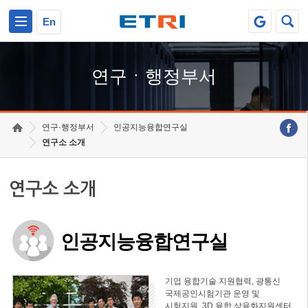
본문 바로가기
주요메뉴 바로가기
하단메뉴 바로가기
En
연구ㆍ행정부서
연구·행정부서
인공지능융합연구실
연구소 소개
연구소 소개
인공지능융합연구실
기업 융합기술 지원협력, 광통신
국제공인시험기관 운영 및
시험지원, 3D 융합 상용화지원센터