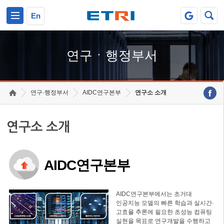
본문 바로가기
주요메뉴 바로가기
하단메뉴 바로가기
En
연구ㆍ행정부서
연구·행정부서
AIDC연구본부
연구소 소개
연구소 소개
AIDC연구본부
AIDC연구본부에서는 초거대
인공지능 모델의 빠른 학습과 실시간·
고효율 추론에 필요한 초성능 컴퓨팅
실현을 목표로 연구개발을 수행하고