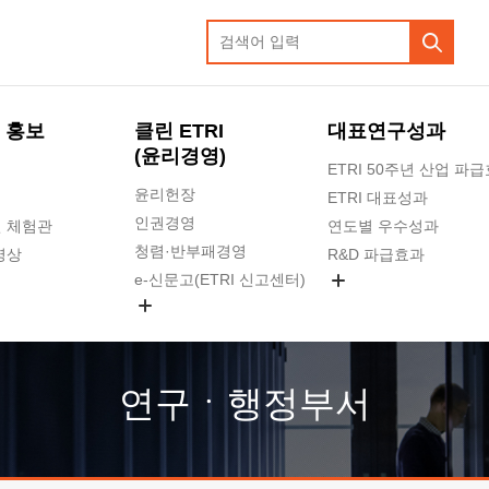
 홍보
클린 ETRI
대표연구성과
(윤리경영)
ETRI 50주년 산업 파
윤리헌장
ETRI 대표성과
인권경영
 체험관
연도별 우수성과
청렴·반부패경영
영상
R&D 파급효과
e-신문고(ETRI 신고센터)
지식공유플랫폼
공익신고
청렴포털 신고
고객의소리
연구ㆍ행정부서
수의계약 현황
부패징계 현황
감사결과공개