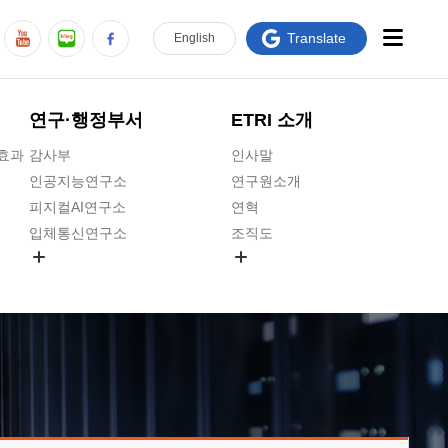
Translate
En
glish
연구·행정부서
ETRI 소개
급효과
감사부
인사말
인공지능연구소
연구원소개
피지컬AI연구소
연혁
입체통신연구소
조직도
공간미디어연구소
기타 공개정보
ADX융합연구소
원규 제·개정 예고
ICT전략연구소
연구원 고객헌장
인공지능안전연구소
ETRI CI
우주항공반도체전략연구단
주요업무연락처
대경권연구본부
찾아오시는길
호남권연구본부