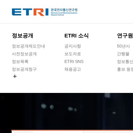
본문 바로가기
주요메뉴 바로가기
하단메뉴 바로가기
정보공개
ETRI 소식
연구원
정보공개제도안내
공지사항
50년사
사전정보공개
보도자료
간행물
정보목록
ETRI SNS
정보통신
정보공개청구
채용공고
홍보 동
경영공시
공공데이터개방
사업실명제