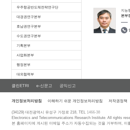
우주항공반도체전략연구단
지능
본부
대경권연구본부
호남권연구본부
수도권연구본부
기획본부
사업화본부
행정본부
대외협력부
클린ETRI
e-신문고
공익신고
개인정보처리방침
이해하기 쉬운 개인정보처리방침
저작권정책
(34129) 대전광역시 유성구 가정로 218, TEL
1466-38
Electronics and Telecommunications Research Institute.
All rights res
본 홈페이지에 게시된 이메일 주소가 자동수집되는 것을 거부하며, 이