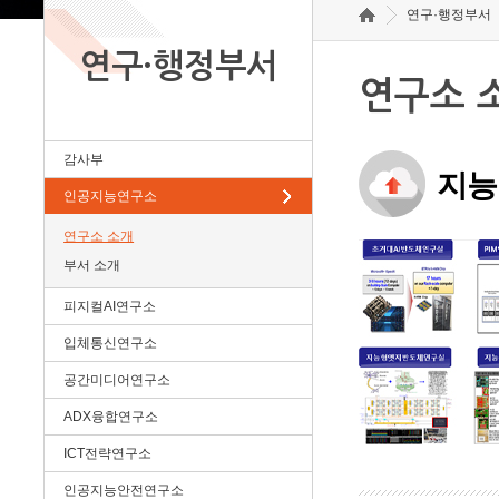
연구·행정부서
연구·행정부서
연구소 
감사부
지능
인공지능연구소
연구소 소개
부서 소개
피지컬AI연구소
입체통신연구소
공간미디어연구소
ADX융합연구소
ICT전략연구소
인공지능안전연구소