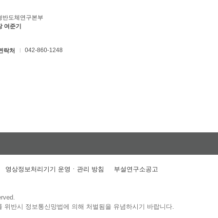
형반도체연구본부
장 여준기
042-860-1248
연락처
영상정보처리기기 운영ㆍ관리 방침
부설연구소공고
erved.
를 위반시 정보통신망법에 의해 처벌됨을 유념하시기 바랍니다.