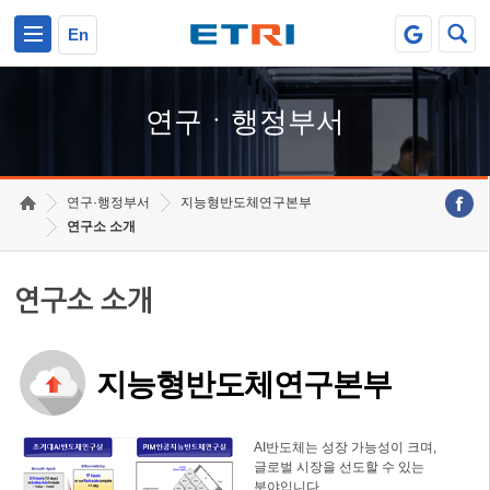
본문 바로가기
주요메뉴 바로가기
하단메뉴 바로가기
En
연구ㆍ행정부서
연구·행정부서
지능형반도체연구본부
연구소 소개
연구소 소개
지능형반도체연구본부
AI반도체는 성장 가능성이 크며,
글로벌 시장을 선도할 수 있는
분야입니다.