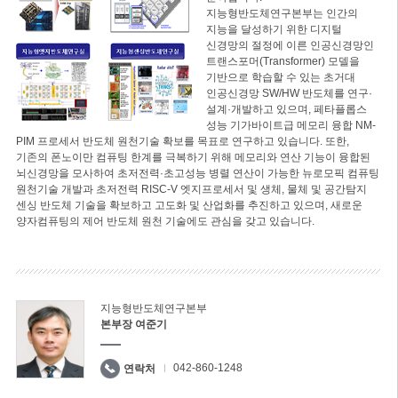
지능형반도체연구본부는 인간의
지능을 달성하기 위한 디지털
신경망의 절정에 이른 인공신경망인
트랜스포머(Transformer) 모델을
기반으로 학습할 수 있는 초거대
인공신경망 SW/HW 반도체를 연구·
설계·개발하고 있으며, 페타플롭스
성능 기가바이트급 메모리 융합 NM-
PIM 프로세서 반도체 원천기술 확보를 목표로 연구하고 있습니다. 또한,
기존의 폰노이만 컴퓨팅 한계를 극복하기 위해 메모리와 연산 기능이 융합된
뇌신경망을 모사하여 초저전력·초고성능 병렬 연산이 가능한 뉴로모픽 컴퓨팅
원천기술 개발과 초저전력 RISC-V 엣지프로세서 및 생체, 물체 및 공간탐지
센싱 반도체 기술을 확보하고 고도화 및 산업화를 추진하고 있으며, 새로운
양자컴퓨팅의 제어 반도체 원천 기술에도 관심을 갖고 있습니다.
지능형반도체연구본부
본부장 여준기
042-860-1248
연락처