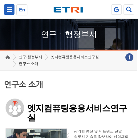
본문 바로가기
주요메뉴 바로가기
하단메뉴 바로가기
En
연구ㆍ행정부서
연구·행정부서
엣지컴퓨팅응용서비스연구실
연구소 소개
연구소 소개
엣지컴퓨팅응용서비스연구
실
광기반 통신 및 네트워크 단말
솔루션 기술을 확보하여 산업체의