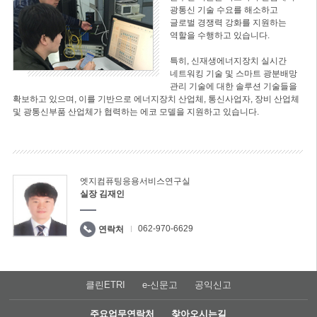
광통신 기술 수요를 해소하고
글로벌 경쟁력 강화를 지원하는
역할을 수행하고 있습니다.
특히, 신재생에너지장치 실시간
네트워킹 기술 및 스마트 광분배망
관리 기술에 대한 솔루션 기술들을
확보하고 있으며, 이를 기반으로 에너지장치 산업체, 통신사업자, 장비 산업체
및 광통신부품 산업체가 협력하는 에코 모델을 지원하고 있습니다.
엣지컴퓨팅응용서비스연구실
실장 김재인
062-970-6629
연락처
클린ETRI
e-신문고
공익신고
주요업무연락처
찾아오시는길