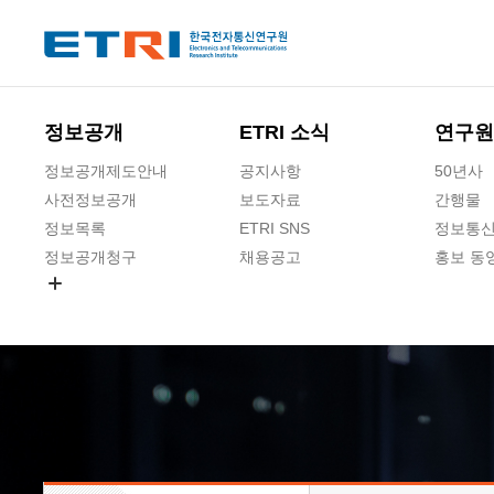
본문 바로가기
주요메뉴 바로가기
하단메뉴 바로가기
정보공개
ETRI 소식
연구원
정보공개제도안내
공지사항
50년사
사전정보공개
보도자료
간행물
정보목록
ETRI SNS
정보통신
정보공개청구
채용공고
홍보 동
경영공시
공공데이터개방
사업실명제