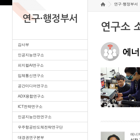
연구·행정부서
연구·행정부서
연구소 
감사부
에너
인공지능연구소
피지컬AI연구소
입체통신연구소
공간미디어연구소
ADX융합연구소
ICT전략연구소
인공지능안전연구소
우주항공반도체전략연구단
에너
대경권연구본부