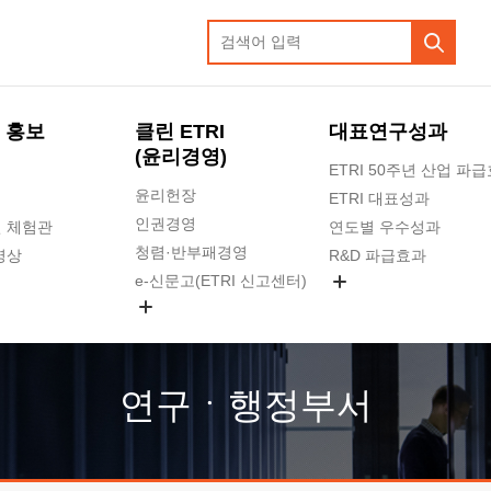
 홍보
클린 ETRI
대표연구성과
(윤리경영)
ETRI 50주년 산업 파
윤리헌장
ETRI 대표성과
인권경영
 체험관
연도별 우수성과
청렴·반부패경영
영상
R&D 파급효과
e-신문고(ETRI 신고센터)
지식공유플랫폼
공익신고
청렴포털 신고
고객의소리
연구ㆍ행정부서
수의계약 현황
부패징계 현황
감사결과공개