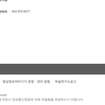
 고석갑
062-970-6677
연락처
영상정보처리기기 운영ㆍ관리 방침
부설연구소공고
erved.
를 위반시 정보통신망법에 의해 처벌됨을 유념하시기 바랍니다.