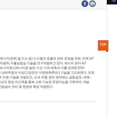
수도권연구본부
기획본부
사업화본부
행정본부
대외협력부
TOP
지(전력,열,수소 등) 시스템의 효율적 관제·운영을 위해, 전력 IoT
M, 피지컬AI, 자율실험실 기술을 연구개발하고 있다. 에너지 분야 IoT
너지/분산에너지원 발전·수요·가격 예측과 이를 연계한 ESS
반 상태추정과 이상/고장진단·수명예측(RUL) 기술을 고도화한다. 또한
무 지원 기술을 개발하고, 소재·부품·장비 영역에는 실험설계–계측–
이션과 현장 피드백을 통해 신뢰 가능한 운영지능을 구현하며, 개발
산업설비 관리 등 현장에 확장 적용한다.