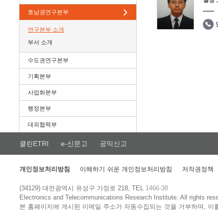
실장
호남권연구본부
연구본부 소개
부서 소개
수도권연구본부
기획본부
사업화본부
행정본부
대외협력부
클린ETRI
e-신문고
공익신고
개인정보처리방침
이해하기 쉬운 개인정보처리방침
저작권정책
(34129) 대전광역시 유성구 가정로 218, TEL
1466-38
Electronics and Telecommunications Research Institute.
All rights res
본 홈페이지에 게시된 이메일 주소가 자동수집되는 것을 거부하며, 이