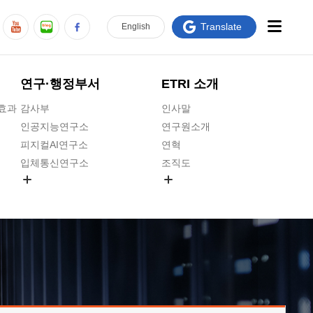
Translate
En
glish
연구·행정부서
ETRI 소개
급효과
감사부
인사말
인공지능연구소
연구원소개
피지컬AI연구소
연혁
입체통신연구소
조직도
공간미디어연구소
기타 공개정보
ADX융합연구소
원규 제·개정 예고
ICT전략연구소
연구원 고객헌장
인공지능안전연구소
ETRI CI
우주항공반도체전략연구단
주요업무연락처
대경권연구본부
찾아오시는길
호남권연구본부