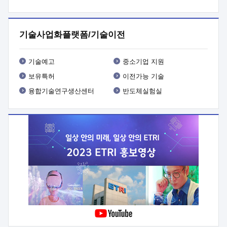
프로그램 개발
 상세이력ㅇ(붙 임1) 대상인력 A 상세이력ㅇ(붙
임2) 대상인력 B 상세이력
3. 신청방법 및 향후일정 등

신청방법: 이메일 (verdi@etri.re.kr)* <별첨양식>을 작성하여
기술사업화플랫폼/기술이전
제출
 문 의 처: ETRI사업화본부 기업성장지원부
기업성장지원전략실ㅇ오경석 책임 연구원 (T. 042-860-5076,
verdi@etri.re.kr)
 제출양식
ㅇ(별첨양식) ETRI연구인력
기술예고
중소기업 지원
현장지원 신청서 (기업)
보유특허
이전가능 기술
융합기술연구생산센터
반도체실험실