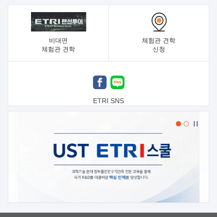
비대면
체험관 견학
체험관 견학
신청
ETRI SNS