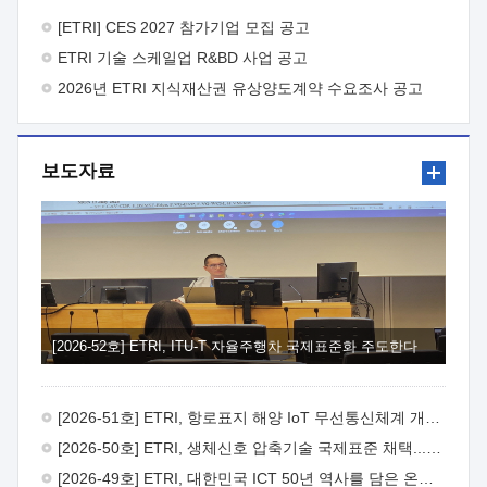
바랍니다.
2026년 8월 한국전자통신연구원장
1. 추진개요

추진목적: ETRI 인력을 기업현장에 파견. 기술지원을
[ETRI] CES 2027 참가기업 모집 공고
실시함으로써 ETRI 개발기술의 사업화를 지원하여
ETRI 기술 스케일업 R&BD 사업 공고
사업화성과를 극대화하고, 지원기업을 강견기업으로 육성하고자
함.
2026년 ETRI 지식재산권 유상양도계약 수요조사 공고
 신청자격: ETRI 협력기업 및 일반 ICT 중소기업*
협력기업: ETRI 창업/연구소기업, 기술이전/출자기업 등 ETRI
개발기술을 사업화하고자 하는 기업
 파견기간: 1년 이상
[최대 3년까지 연속지원 가능]* 연속지원은 지원완료 시점에서
보도자료
당해 지원실적과 차기 지원계획을 평가하여 결정
 기업부담:
연구인력 연봉기준 30 ~ 40%* (1년차) 연봉의 30%, (2 ~ 3년차)
연봉의 40%
 추진일정(1)희망기업 신청/접수(2)희망인력-
희망기업 매칭(3)현장조사/ 선정(심의)(4)협약체결(5)
기업파견8월 3일 ~ 14일
8월 17일 ~ 26일
9월초순
9월 중순
10월 이후* 상기일정은 희망인력-희망기업간 매칭 원활시를
가정한 것으로 상황에 따라 상당기간 일정이 지연될 수 있음. **
(1)희망인력-희망기업간 적합성이 낮다고 판단되거나, (2)
희망인력이 파견의사를 철회할 경우 후속 절차가 진행되지 않을
[2026-52호] ETRI, ITU-T 자율주행차 국제표준화 주도한다
수 있음.2. 현장지원 희망인력 및 상세이력
 희망인력
목록기술분야연구인력번호지원가능 기술반도체/
전자소자A반도체 소자(trasistor/diode) 제작 공정 전자소자 제작
[2026-51호] ETRI, 항로표지 해양 IoT 무선통신체계 개발 나선다
공정(FET / SBD 등 )유기물 반도체 소재 및 소자 설계, 합성 및
제작바이오센서 설계/제작토양/수질/가스 센서 설계/
[2026-50호] ETRI, 생체신호 압축기술 국제표준 채택...의료 AI 시대 연다
제작광소자응용B광 센서 및 응용 시스템시스템 제어 및 데이터
[2026-49호] ETRI, 대한민국 ICT 50년 역사를 담은 온라인 50년사 공개
처리FPGA 제어, VHDL 프로그램 개발Labview, Python, C