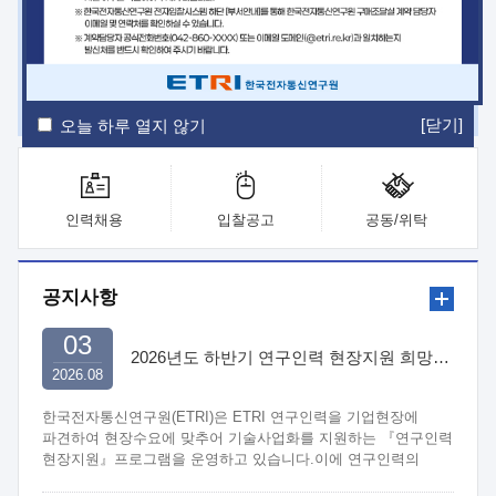
ETRI Insight
ETRI Journal
전자통신동향분석
ETRI 웹진
ETRI 간행물
전자도서관
[닫기]
오늘 하루 열지 않기
인력채용
입찰공고
공동/위탁
공지사항
03
2026년도 하반기 연구인력 현장지원 희망기업 신청/접수
2026.08
한국전자통신연구원(ETRI)은 ETRI 연구인력을 기업현장에
파견하여 현장수요에 맞추어 기술사업화를 지원하는 『연구인력
현장지원』프로그램을 운영하고 있습니다.이에 연구인력의
지원을 희망하는 중소.중견기업에서는 신청하여 주시기