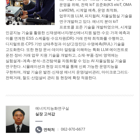
운영을 위해, 전력 IoT 표준화(KS eIoT, OMA
LwM2M), 시계열 예측, 운영 최적화,
업무지원 LLM, 피지컬AI, 자율실험실 기술을
연구개발하고 있다. 에너지 분야 IoT
프로토콜 표준 기술을 개발하였으며, 시계열
인공지능 기술을 활용한 신재생에너지/분산에너지원 발전·수요·가격 예측과
이를 연계한 ESS 스케줄링·수요자원(DR)·거래 전략 최적화를 수행하고,
디지털트윈·CPS 기반 상태추정과 이상/고장진단·수명예측(RUL) 기술을
고도화한다. 또한 현장 문서·데이터·알람을 이해하는 특화 LLM 에이전트로
운전·정비·거래 업무 지원 기술을 개발하고, 소재·부품·장비 영역에는
실험설계–계측–분석–조건탐색을 자동화할 수 있는 AI 자율실험실 기술을
연구한다. 시뮬레이션과 현장 피드백을 통해 신뢰 가능한 운영지능을
구현하며, 개발 기술은 발전·신재생 에너지 운영/설비관리, 마이크로그리드·
전력거래, 철도·산업설비 관리 등 현장에 확장 적용한다.
에너지지능화연구실
실장 고석갑
062-970-6677
연락처