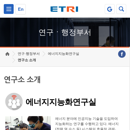
본문 바로가기
주요메뉴 바로가기
하단메뉴 바로가기
En
연구ㆍ행정부서
연구·행정부서
에너지지능화연구실
연구소 소개
연구소 소개
에너지지능화연구실
에너지 분야에 인공지능 기술을 도입하여
지능화하는 연구를 수행하고 있다. 에너지
(전력,열,수소 등) 시스템의 효율적 관제·