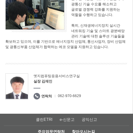
광통신 기술 수요를 해소하고
글로벌 경쟁력 강화를 지원하는
역할을 수행하고 있습니다.
특히, 신재생에너지장치 실시간
네트워킹 기술 및 스마트 광분배망
관리 기술에 대한 솔루션 기술들을
확보하고 있으며, 이를 기반으로 에너지장치 산업체, 통신사업자, 장비 산업체
및 광통신부품 산업체가 협력하는 에코 모델을 지원하고 있습니다.
엣지컴퓨팅응용서비스연구실
실장 김재인
062-970-6629
연락처
클린ETRI
e-신문고
공익신고
주요업무연락처
찾아오시는길