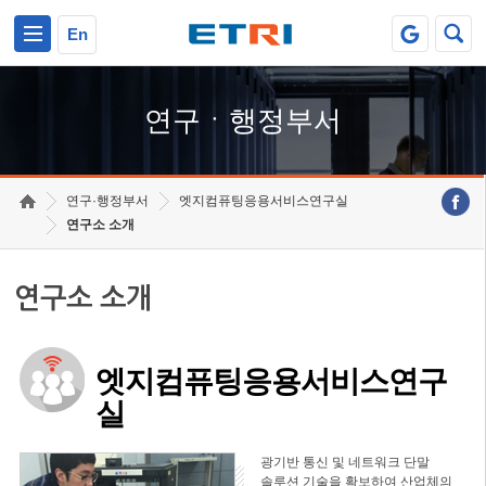
본문 바로가기
주요메뉴 바로가기
하단메뉴 바로가기
En
연구ㆍ행정부서
연구·행정부서
엣지컴퓨팅응용서비스연구실
연구소 소개
연구소 소개
엣지컴퓨팅응용서비스연구
실
광기반 통신 및 네트워크 단말
솔루션 기술을 확보하여 산업체의