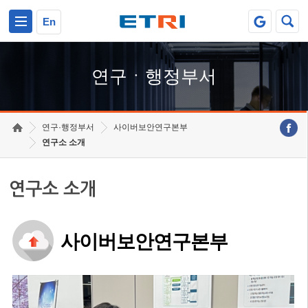
본문 바로가기
주요메뉴 바로가기
하단메뉴 바로가기
En
연구ㆍ행정부서
연구·행정부서
사이버보안연구본부
연구소 소개
연구소 소개
사이버보안연구본부