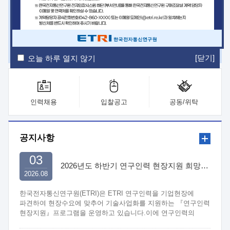
ETRI Insight
ETRI Journal
전자통신동향분석
ETRI 웹진
ETRI 간행물
전자도서관
[닫기]
오늘 하루 열지 않기
인력채용
입찰공고
공동/위탁
공지사항
03
2026년도 하반기 연구인력 현장지원 희망기업 신청/접수
2026.08
한국전자통신연구원(ETRI)은 ETRI 연구인력을 기업현장에
파견하여 현장수요에 맞추어 기술사업화를 지원하는 『연구인력
현장지원』프로그램을 운영하고 있습니다.이에 연구인력의
지원을 희망하는 중소.중견기업에서는 신청하여 주시기