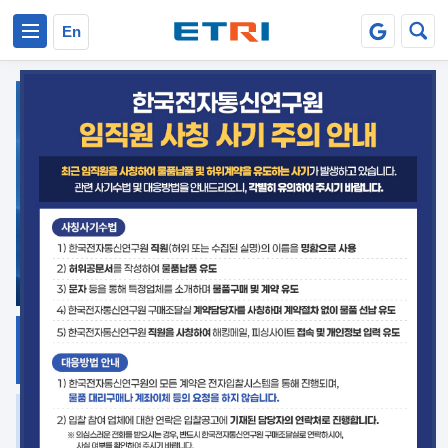
본문 바로가기
주요메뉴 바로가기
En
지식공유
ETRI 오픈소스
플랫폼
거버넌스 대응
발간자료