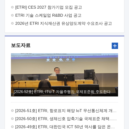
바랍니다.
2026년 8월 한국전자통신연구원장
1. 추진개요

추진목적: ETRI 인력을 기업현장에 파견. 기술지원을
[ETRI] CES 2027 참가기업 모집 공고
실시함으로써 ETRI 개발기술의 사업화를 지원하여
ETRI 기술 스케일업 R&BD 사업 공고
사업화성과를 극대화하고, 지원기업을 강견기업으로 육성하고자
함.
2026년 ETRI 지식재산권 유상양도계약 수요조사 공고
 신청자격: ETRI 협력기업 및 일반 ICT 중소기업*
협력기업: ETRI 창업/연구소기업, 기술이전/출자기업 등 ETRI
개발기술을 사업화하고자 하는 기업
 파견기간: 1년 이상
[최대 3년까지 연속지원 가능]* 연속지원은 지원완료 시점에서
보도자료
당해 지원실적과 차기 지원계획을 평가하여 결정
 기업부담:
연구인력 연봉기준 30 ~ 40%* (1년차) 연봉의 30%, (2 ~ 3년차)
연봉의 40%
 추진일정(1)희망기업 신청/접수(2)희망인력-
희망기업 매칭(3)현장조사/ 선정(심의)(4)협약체결(5)
기업파견8월 3일 ~ 14일
8월 17일 ~ 26일
9월초순
9월 중순
10월 이후* 상기일정은 희망인력-희망기업간 매칭 원활시를
가정한 것으로 상황에 따라 상당기간 일정이 지연될 수 있음. **
(1)희망인력-희망기업간 적합성이 낮다고 판단되거나, (2)
희망인력이 파견의사를 철회할 경우 후속 절차가 진행되지 않을
[2026-52호] ETRI, ITU-T 자율주행차 국제표준화 주도한다
수 있음.2. 현장지원 희망인력 및 상세이력
 희망인력
목록기술분야연구인력번호지원가능 기술반도체/
전자소자A반도체 소자(trasistor/diode) 제작 공정 전자소자 제작
[2026-51호] ETRI, 항로표지 해양 IoT 무선통신체계 개발 나선다
공정(FET / SBD 등 )유기물 반도체 소재 및 소자 설계, 합성 및
제작바이오센서 설계/제작토양/수질/가스 센서 설계/
[2026-50호] ETRI, 생체신호 압축기술 국제표준 채택...의료 AI 시대 연다
제작광소자응용B광 센서 및 응용 시스템시스템 제어 및 데이터
[2026-49호] ETRI, 대한민국 ICT 50년 역사를 담은 온라인 50년사 공개
처리FPGA 제어, VHDL 프로그램 개발Labview, Python, C