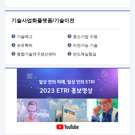
프로그램 개발
 상세이력ㅇ(붙 임1) 대상인력 A 상세이력ㅇ(붙
임2) 대상인력 B 상세이력
3. 신청방법 및 향후일정 등

신청방법: 이메일 (verdi@etri.re.kr)* <별첨양식>을 작성하여
기술사업화플랫폼/기술이전
제출
 문 의 처: ETRI사업화본부 기업성장지원부
기업성장지원전략실ㅇ오경석 책임 연구원 (T. 042-860-5076,
verdi@etri.re.kr)
 제출양식
ㅇ(별첨양식) ETRI연구인력
기술예고
중소기업 지원
현장지원 신청서 (기업)
보유특허
이전가능 기술
융합기술연구생산센터
반도체실험실