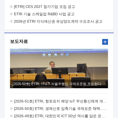
바랍니다.
2026년 8월 한국전자통신연구원장
1. 추진개요

추진목적: ETRI 인력을 기업현장에 파견. 기술지원을
[ETRI] CES 2027 참가기업 모집 공고
실시함으로써 ETRI 개발기술의 사업화를 지원하여
ETRI 기술 스케일업 R&BD 사업 공고
사업화성과를 극대화하고, 지원기업을 강견기업으로 육성하고자
함.
2026년 ETRI 지식재산권 유상양도계약 수요조사 공고
 신청자격: ETRI 협력기업 및 일반 ICT 중소기업*
협력기업: ETRI 창업/연구소기업, 기술이전/출자기업 등 ETRI
개발기술을 사업화하고자 하는 기업
 파견기간: 1년 이상
[최대 3년까지 연속지원 가능]* 연속지원은 지원완료 시점에서
보도자료
당해 지원실적과 차기 지원계획을 평가하여 결정
 기업부담:
연구인력 연봉기준 30 ~ 40%* (1년차) 연봉의 30%, (2 ~ 3년차)
연봉의 40%
 추진일정(1)희망기업 신청/접수(2)희망인력-
희망기업 매칭(3)현장조사/ 선정(심의)(4)협약체결(5)
기업파견8월 3일 ~ 14일
8월 17일 ~ 26일
9월초순
9월 중순
10월 이후* 상기일정은 희망인력-희망기업간 매칭 원활시를
가정한 것으로 상황에 따라 상당기간 일정이 지연될 수 있음. **
(1)희망인력-희망기업간 적합성이 낮다고 판단되거나, (2)
희망인력이 파견의사를 철회할 경우 후속 절차가 진행되지 않을
[2026-52호] ETRI, ITU-T 자율주행차 국제표준화 주도한다
수 있음.2. 현장지원 희망인력 및 상세이력
 희망인력
목록기술분야연구인력번호지원가능 기술반도체/
전자소자A반도체 소자(trasistor/diode) 제작 공정 전자소자 제작
[2026-51호] ETRI, 항로표지 해양 IoT 무선통신체계 개발 나선다
공정(FET / SBD 등 )유기물 반도체 소재 및 소자 설계, 합성 및
제작바이오센서 설계/제작토양/수질/가스 센서 설계/
[2026-50호] ETRI, 생체신호 압축기술 국제표준 채택...의료 AI 시대 연다
제작광소자응용B광 센서 및 응용 시스템시스템 제어 및 데이터
[2026-49호] ETRI, 대한민국 ICT 50년 역사를 담은 온라인 50년사 공개
처리FPGA 제어, VHDL 프로그램 개발Labview, Python, C