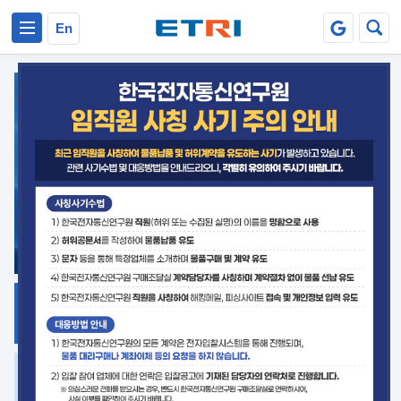
본문 바로가기
주요메뉴 바로가기
En
지식공유
ETRI 오픈소스
플랫폼
거버넌스 대응
발간자료