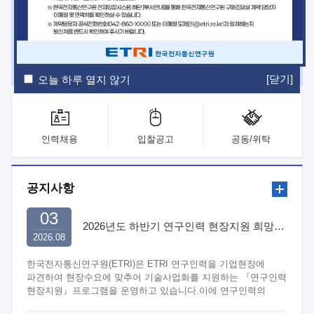
ETRI Insight
ETRI Journal
전자통신동향분석
ETRI 웹진
ETRI 간행물
전자도서관
[닫기]
오늘 하루 열지 않기
인력채용
입찰공고
공동/위탁
공지사항
03
2026년도 하반기 연구인력 현장지원 희망기업 신청/접수
2026.08
한국전자통신연구원(ETRI)은 ETRI 연구인력을 기업현장에
파견하여 현장수요에 맞추어 기술사업화를 지원하는 『연구인력
현장지원』프로그램을 운영하고 있습니다.이에 연구인력의
지원을 희망하는 중소.중견기업에서는 신청하여 주시기