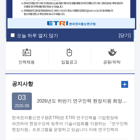
ETRI Insight
ETRI Journal
전자통신동향분석
ETRI 웹진
ETRI 간행물
전자도서관
[닫기]
오늘 하루 열지 않기
인력채용
입찰공고
공동/위탁
공지사항
03
2026년도 하반기 연구인력 현장지원 희망기업 신청/접수
2026.08
한국전자통신연구원(ETRI)은 ETRI 연구인력을 기업현장에
파견하여 현장수요에 맞추어 기술사업화를 지원하는 『연구인력
현장지원』프로그램을 운영하고 있습니다.이에 연구인력의
지원을 희망하는 중소.중견기업에서는 신청하여 주시기