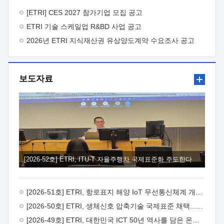
바랍니다.
2026년 8월 한국전자통신연구원장
1. 추진개요

추진목적: ETRI 인력을 기업현장에 파견. 기술지원을
[ETRI] CES 2027 참가기업 모집 공고
실시함으로써 ETRI 개발기술의 사업화를 지원하여
ETRI 기술 스케일업 R&BD 사업 공고
사업화성과를 극대화하고, 지원기업을 강견기업으로 육성하고자
함.
2026년 ETRI 지식재산권 유상양도계약 수요조사 공고
 신청자격: ETRI 협력기업 및 일반 ICT 중소기업*
협력기업: ETRI 창업/연구소기업, 기술이전/출자기업 등 ETRI
개발기술을 사업화하고자 하는 기업
 파견기간: 1년 이상
[최대 3년까지 연속지원 가능]* 연속지원은 지원완료 시점에서
보도자료
당해 지원실적과 차기 지원계획을 평가하여 결정
 기업부담:
연구인력 연봉기준 30 ~ 40%* (1년차) 연봉의 30%, (2 ~ 3년차)
연봉의 40%
 추진일정(1)희망기업 신청/접수(2)희망인력-
희망기업 매칭(3)현장조사/ 선정(심의)(4)협약체결(5)
기업파견8월 3일 ~ 14일
8월 17일 ~ 26일
9월초순
9월 중순
10월 이후* 상기일정은 희망인력-희망기업간 매칭 원활시를
가정한 것으로 상황에 따라 상당기간 일정이 지연될 수 있음. **
(1)희망인력-희망기업간 적합성이 낮다고 판단되거나, (2)
희망인력이 파견의사를 철회할 경우 후속 절차가 진행되지 않을
[2026-52호] ETRI, ITU-T 자율주행차 국제표준화 주도한다
수 있음.2. 현장지원 희망인력 및 상세이력
 희망인력
목록기술분야연구인력번호지원가능 기술반도체/
전자소자A반도체 소자(trasistor/diode) 제작 공정 전자소자 제작
[2026-51호] ETRI, 항로표지 해양 IoT 무선통신체계 개발 나선다
공정(FET / SBD 등 )유기물 반도체 소재 및 소자 설계, 합성 및
제작바이오센서 설계/제작토양/수질/가스 센서 설계/
[2026-50호] ETRI, 생체신호 압축기술 국제표준 채택...의료 AI 시대 연다
제작광소자응용B광 센서 및 응용 시스템시스템 제어 및 데이터
[2026-49호] ETRI, 대한민국 ICT 50년 역사를 담은 온라인 50년사 공개
처리FPGA 제어, VHDL 프로그램 개발Labview, Python, C