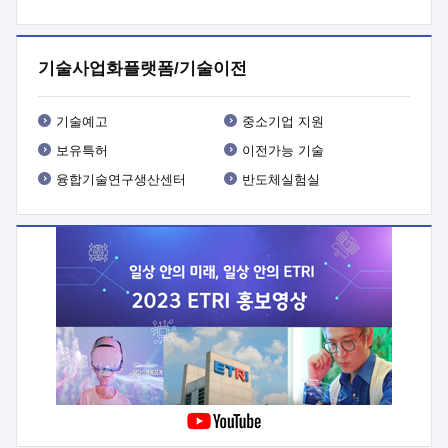
프로그램 개발
 상세이력ㅇ(붙 임1) 대상인력 A 상세이력ㅇ(붙
임2) 대상인력 B 상세이력
3. 신청방법 및 향후일정 등

신청방법: 이메일 (verdi@etri.re.kr)* <별첨양식>을 작성하여
기술사업화플랫폼/기술이전
제출
 문 의 처: ETRI사업화본부 기업성장지원부
기업성장지원전략실ㅇ오경석 책임 연구원 (T. 042-860-5076,
verdi@etri.re.kr)
 제출양식
ㅇ(별첨양식) ETRI연구인력
기술예고
중소기업 지원
현장지원 신청서 (기업)
보유특허
이전가능 기술
융합기술연구생산센터
반도체실험실