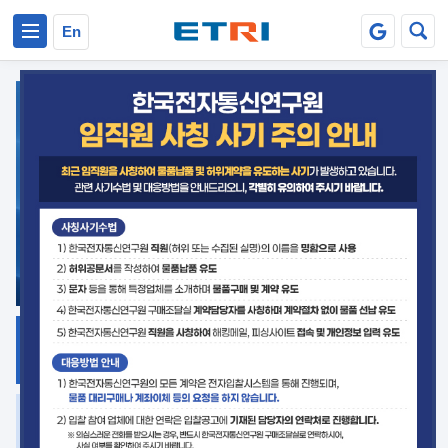
본문 바로가기
주요메뉴 바로가기
En
지식공유
ETRI 오픈소스
플랫폼
거버넌스 대응
발간자료