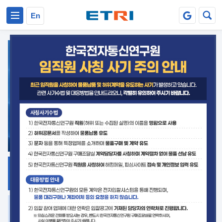
본문 바로가기
주요메뉴 바로가기
En
지식공유
ETRI 오픈소스
플랫폼
거버넌스 대응
발간자료