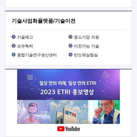
프로그램 개발
 상세이력ㅇ(붙 임1) 대상인력 A 상세이력ㅇ(붙
임2) 대상인력 B 상세이력
3. 신청방법 및 향후일정 등

신청방법: 이메일 (verdi@etri.re.kr)* <별첨양식>을 작성하여
기술사업화플랫폼/기술이전
제출
 문 의 처: ETRI사업화본부 기업성장지원부
기업성장지원전략실ㅇ오경석 책임 연구원 (T. 042-860-5076,
verdi@etri.re.kr)
 제출양식
ㅇ(별첨양식) ETRI연구인력
기술예고
중소기업 지원
현장지원 신청서 (기업)
보유특허
이전가능 기술
융합기술연구생산센터
반도체실험실