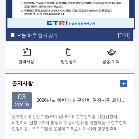
ETRI Insight
ETRI Journal
전자통신동향분석
ETRI 웹진
ETRI 간행물
전자도서관
[닫기]
오늘 하루 열지 않기
인력채용
입찰공고
공동/위탁
공지사항
03
2026년도 하반기 연구인력 현장지원 희망기업 신청/접수
2026.08
한국전자통신연구원(ETRI)은 ETRI 연구인력을 기업현장에
파견하여 현장수요에 맞추어 기술사업화를 지원하는 『연구인력
현장지원』프로그램을 운영하고 있습니다.이에 연구인력의
지원을 희망하는 중소.중견기업에서는 신청하여 주시기