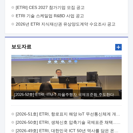
바랍니다.
2026년 8월 한국전자통신연구원장
1. 추진개요

추진목적: ETRI 인력을 기업현장에 파견. 기술지원을
[ETRI] CES 2027 참가기업 모집 공고
실시함으로써 ETRI 개발기술의 사업화를 지원하여
ETRI 기술 스케일업 R&BD 사업 공고
사업화성과를 극대화하고, 지원기업을 강견기업으로 육성하고자
함.
2026년 ETRI 지식재산권 유상양도계약 수요조사 공고
 신청자격: ETRI 협력기업 및 일반 ICT 중소기업*
협력기업: ETRI 창업/연구소기업, 기술이전/출자기업 등 ETRI
개발기술을 사업화하고자 하는 기업
 파견기간: 1년 이상
[최대 3년까지 연속지원 가능]* 연속지원은 지원완료 시점에서
보도자료
당해 지원실적과 차기 지원계획을 평가하여 결정
 기업부담:
연구인력 연봉기준 30 ~ 40%* (1년차) 연봉의 30%, (2 ~ 3년차)
연봉의 40%
 추진일정(1)희망기업 신청/접수(2)희망인력-
희망기업 매칭(3)현장조사/ 선정(심의)(4)협약체결(5)
기업파견8월 3일 ~ 14일
8월 17일 ~ 26일
9월초순
9월 중순
10월 이후* 상기일정은 희망인력-희망기업간 매칭 원활시를
가정한 것으로 상황에 따라 상당기간 일정이 지연될 수 있음. **
(1)희망인력-희망기업간 적합성이 낮다고 판단되거나, (2)
희망인력이 파견의사를 철회할 경우 후속 절차가 진행되지 않을
[2026-52호] ETRI, ITU-T 자율주행차 국제표준화 주도한다
수 있음.2. 현장지원 희망인력 및 상세이력
 희망인력
목록기술분야연구인력번호지원가능 기술반도체/
전자소자A반도체 소자(trasistor/diode) 제작 공정 전자소자 제작
[2026-51호] ETRI, 항로표지 해양 IoT 무선통신체계 개발 나선다
공정(FET / SBD 등 )유기물 반도체 소재 및 소자 설계, 합성 및
제작바이오센서 설계/제작토양/수질/가스 센서 설계/
[2026-50호] ETRI, 생체신호 압축기술 국제표준 채택...의료 AI 시대 연다
제작광소자응용B광 센서 및 응용 시스템시스템 제어 및 데이터
[2026-49호] ETRI, 대한민국 ICT 50년 역사를 담은 온라인 50년사 공개
처리FPGA 제어, VHDL 프로그램 개발Labview, Python, C