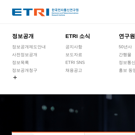
본문 바로가기
주요메뉴 바로가기
하단메뉴 바로가기
정보공개
ETRI 소식
연구원
정보공개제도안내
공지사항
50년사
사전정보공개
보도자료
간행물
정보목록
ETRI SNS
정보통신
정보공개청구
채용공고
홍보 동
경영공시
공공데이터개방
사업실명제