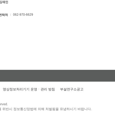
 김재인
062-970-6629
연락처
영상정보처리기기 운영ㆍ관리 방침
부설연구소공고
erved.
를 위반시 정보통신망법에 의해 처벌됨을 유념하시기 바랍니다.