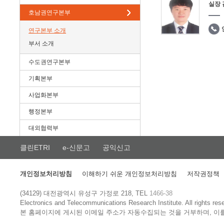
실장
호남권연구본부
연구본부 소개
부서 소개
수도권연구본부
기획본부
사업화본부
행정본부
대외협력부
클린ETRI
e-신문고
공익신고
개인정보처리방침
이해하기 쉬운 개인정보처리방침
저작권정책
(34129) 대전광역시 유성구 가정로 218, TEL
1466-38
Electronics and Telecommunications Research Institute.
All rights res
본 홈페이지에 게시된 이메일 주소가 자동수집되는 것을 거부하며, 이