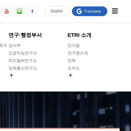
Translate
En
glish
연구·행정부서
ETRI 소개
급효과
감사부
인사말
인공지능연구소
연구원소개
피지컬AI연구소
연혁
입체통신연구소
조직도
공간미디어연구소
기타 공개정보
ADX융합연구소
원규 제·개정 예고
ICT전략연구소
연구원 고객헌장
인공지능안전연구소
ETRI CI
우주항공반도체전략연구단
주요업무연락처
대경권연구본부
찾아오시는길
호남권연구본부