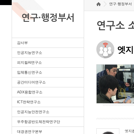
연구·행정부서
연구·행정부서
연구소 
감사부
엣지
인공지능연구소
피지컬AI연구소
입체통신연구소
공간미디어연구소
ADX융합연구소
ICT전략연구소
인공지능안전연구소
우주항공반도체전략연구단
엣지
대경권연구본부