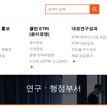
 홍보
클린 ETRI
대표연구성과
(윤리경영)
ETRI 50주년 산업 파
윤리헌장
ETRI 대표성과
인권경영
 체험관
연도별 우수성과
청렴·반부패경영
영상
R&D 파급효과
e-신문고(ETRI 신고센터)
지식공유플랫폼
공익신고
청렴포털 신고
고객의소리
연구ㆍ행정부서
수의계약 현황
부패징계 현황
감사결과공개