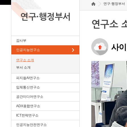
연구·행정부서
연구·행정부서
연구소 
감사부
사이
인공지능연구소
연구소 소개
부서 소개
피지컬AI연구소
입체통신연구소
공간미디어연구소
ADX융합연구소
ICT전략연구소
인공지능안전연구소