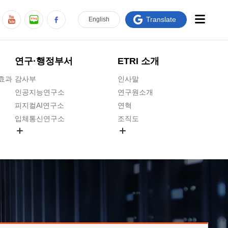
Translate
En
glish
연구·행정부서
ETRI 소개
급효과
감사부
인사말
인공지능연구소
연구원소개
피지컬AI연구소
연혁
입체통신연구소
조직도
공간미디어연구소
기타 공개정보
ADX융합연구소
원규 제·개정 예고
ICT전략연구소
연구원 고객헌장
인공지능안전연구소
ETRI CI
우주항공반도체전략연구단
주요업무연락처
대경권연구본부
찾아오시는길
호남권연구본부