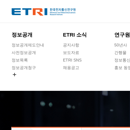
본문 바로가기
주요메뉴 바로가기
하단메뉴 바로가기
정보공개
ETRI 소식
연구원
정보공개제도안내
공지사항
50년사
사전정보공개
보도자료
간행물
정보목록
ETRI SNS
정보통신
정보공개청구
채용공고
홍보 동
경영공시
공공데이터개방
사업실명제