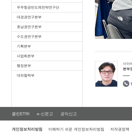
우주항공반도체전략연구단
대경권연구본부
호남권연구본부
수도권연구본부
기획본부
사업화본부
사이
행정본부
본부
대외협력부
클린ETRI
e-신문고
공익신고
개인정보처리방침
이해하기 쉬운 개인정보처리방침
저작권정책