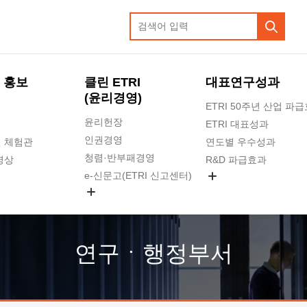
 홍보
클린 ETRI
대표연구성과
(윤리경영)
ETRI 50주년 산업 파
윤리헌장
ETRI 대표성과
인권경영
 체험관
연도별 우수성과
청렴·반부패경영
영상
R&D 파급효과
e-신문고(ETRI 신고센터)
지식공유플랫폼
공익신고
청렴포털 신고
고객의소리
연구ㆍ행정부서
수의계약 현황
부패징계 현황
감사결과공개