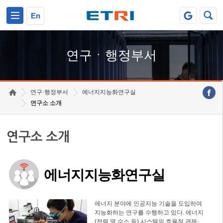
본문 바로가기
주요메뉴 바로가기
하단메뉴 바로가기
En
연구ㆍ행정부서
연구·행정부서
에너지지능화연구실
연구소 소개
연구소 소개
에너지지능화연구실
에너지 분야에 인공지능 기술을 도입하여
지능화하는 연구를 수행하고 있다. 에너지
(전력,열,수소 등) 시스템의 효율적 관제·