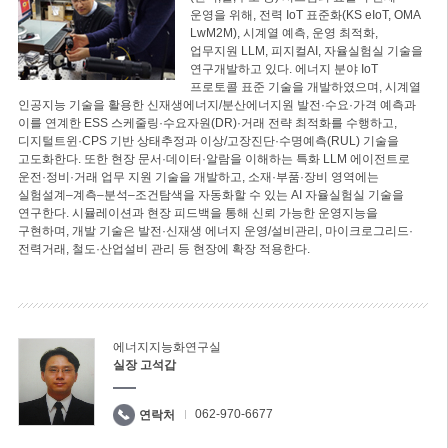
운영을 위해, 전력 IoT 표준화(KS eIoT, OMA
LwM2M), 시계열 예측, 운영 최적화,
업무지원 LLM, 피지컬AI, 자율실험실 기술을
연구개발하고 있다. 에너지 분야 IoT
프로토콜 표준 기술을 개발하였으며, 시계열
인공지능 기술을 활용한 신재생에너지/분산에너지원 발전·수요·가격 예측과
이를 연계한 ESS 스케줄링·수요자원(DR)·거래 전략 최적화를 수행하고,
디지털트윈·CPS 기반 상태추정과 이상/고장진단·수명예측(RUL) 기술을
고도화한다. 또한 현장 문서·데이터·알람을 이해하는 특화 LLM 에이전트로
운전·정비·거래 업무 지원 기술을 개발하고, 소재·부품·장비 영역에는
실험설계–계측–분석–조건탐색을 자동화할 수 있는 AI 자율실험실 기술을
연구한다. 시뮬레이션과 현장 피드백을 통해 신뢰 가능한 운영지능을
구현하며, 개발 기술은 발전·신재생 에너지 운영/설비관리, 마이크로그리드·
전력거래, 철도·산업설비 관리 등 현장에 확장 적용한다.
에너지지능화연구실
실장 고석갑
062-970-6677
연락처