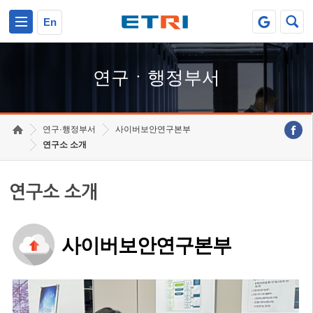
본문 바로가기
주요메뉴 바로가기
하단메뉴 바로가기
En
연구ㆍ행정부서
연구·행정부서
사이버보안연구본부
연구소 소개
연구소 소개
사이버보안연구본부