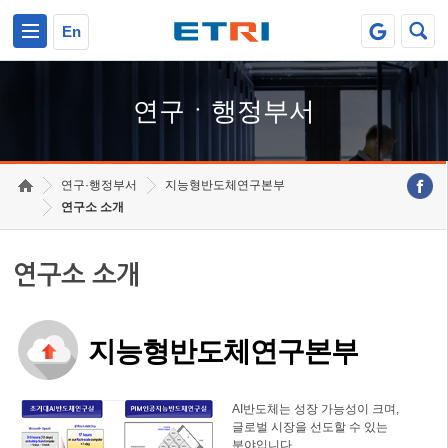
본문 바로가기
주요메뉴 바로가기
하단메뉴 바로가기
En
연구ㆍ행정부서
연구·행정부서
지능형반도체연구본부
연구소 소개
연구소 소개
지능형반도체연구본부
AI반도체는 성장 가능성이 크며,
글로벌 시장을 선도할 수 있는
분야입니다.