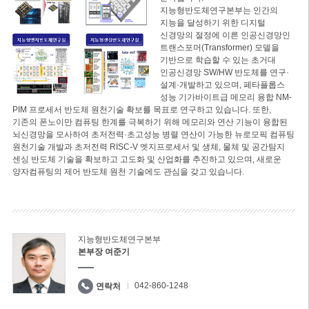
지능형반도체연구본부는 인간의
지능을 달성하기 위한 디지털
신경망의 절정에 이른 인공신경망인
트랜스포머(Transformer) 모델을
기반으로 학습할 수 있는 초거대
인공신경망 SW/HW 반도체를 연구·
설계·개발하고 있으며, 페타플롭스
성능 기가바이트급 메모리 융합 NM-
PIM 프로세서 반도체 원천기술 확보를 목표로 연구하고 있습니다. 또한,
기존의 폰노이만 컴퓨팅 한계를 극복하기 위해 메모리와 연산 기능이 융합된
뇌신경망을 모사하여 초저전력·초고성능 병렬 연산이 가능한 뉴로모픽 컴퓨팅
원천기술 개발과 초저전력 RISC-V 엣지프로세서 및 생체, 물체 및 공간탐지
센싱 반도체 기술을 확보하고 고도화 및 산업화를 추진하고 있으며, 새로운
양자컴퓨팅의 제어 반도체 원천 기술에도 관심을 갖고 있습니다.
지능형반도체연구본부
본부장 여준기
042-860-1248
연락처