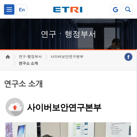
본문 바로가기
주요메뉴 바로가기
하단메뉴 바로가기
En
연구ㆍ행정부서
연구·행정부서
사이버보안연구본부
연구소 소개
연구소 소개
사이버보안연구본부