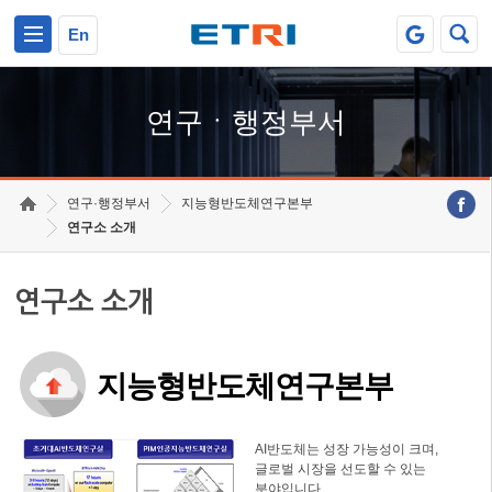
본문 바로가기
주요메뉴 바로가기
하단메뉴 바로가기
En
연구ㆍ행정부서
연구·행정부서
지능형반도체연구본부
연구소 소개
연구소 소개
지능형반도체연구본부
AI반도체는 성장 가능성이 크며,
글로벌 시장을 선도할 수 있는
분야입니다.