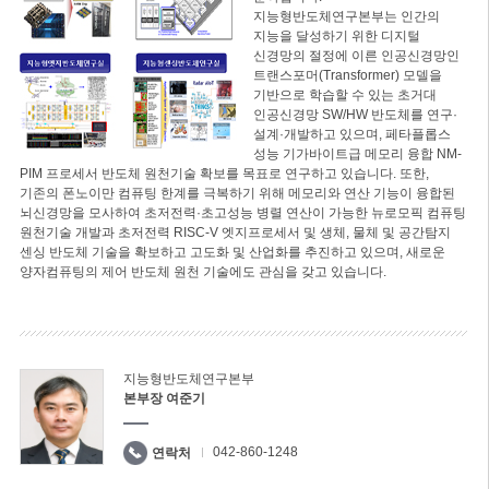
지능형반도체연구본부는 인간의
지능을 달성하기 위한 디지털
신경망의 절정에 이른 인공신경망인
트랜스포머(Transformer) 모델을
기반으로 학습할 수 있는 초거대
인공신경망 SW/HW 반도체를 연구·
설계·개발하고 있으며, 페타플롭스
성능 기가바이트급 메모리 융합 NM-
PIM 프로세서 반도체 원천기술 확보를 목표로 연구하고 있습니다. 또한,
기존의 폰노이만 컴퓨팅 한계를 극복하기 위해 메모리와 연산 기능이 융합된
뇌신경망을 모사하여 초저전력·초고성능 병렬 연산이 가능한 뉴로모픽 컴퓨팅
원천기술 개발과 초저전력 RISC-V 엣지프로세서 및 생체, 물체 및 공간탐지
센싱 반도체 기술을 확보하고 고도화 및 산업화를 추진하고 있으며, 새로운
양자컴퓨팅의 제어 반도체 원천 기술에도 관심을 갖고 있습니다.
지능형반도체연구본부
본부장 여준기
042-860-1248
연락처