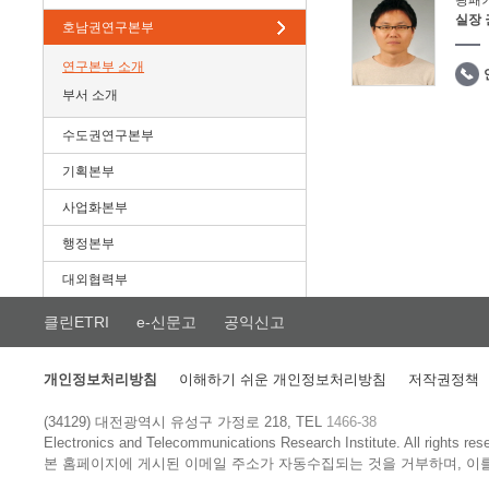
광패
실장
호남권연구본부
연구본부 소개
부서 소개
수도권연구본부
기획본부
사업화본부
행정본부
대외협력부
클린ETRI
e-신문고
공익신고
개인정보처리방침
이해하기 쉬운 개인정보처리방침
저작권정책
(34129) 대전광역시 유성구 가정로 218, TEL
1466-38
Electronics and Telecommunications Research Institute.
All rights res
본 홈페이지에 게시된 이메일 주소가 자동수집되는 것을 거부하며, 이