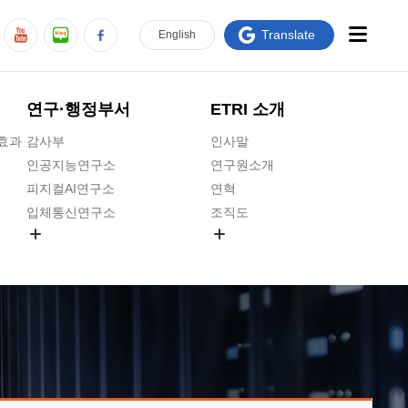
Translate
En
glish
연구·행정부서
ETRI 소개
급효과
감사부
인사말
인공지능연구소
연구원소개
피지컬AI연구소
연혁
입체통신연구소
조직도
공간미디어연구소
기타 공개정보
ADX융합연구소
원규 제·개정 예고
ICT전략연구소
연구원 고객헌장
인공지능안전연구소
ETRI CI
우주항공반도체전략연구단
주요업무연락처
대경권연구본부
찾아오시는길
호남권연구본부