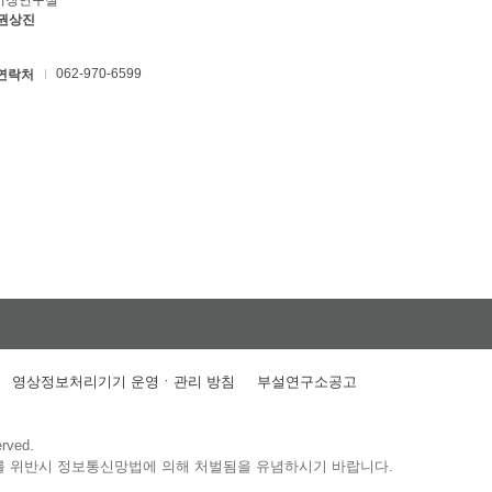
키징연구실
 권상진
062-970-6599
연락처
영상정보처리기기 운영ㆍ관리 방침
부설연구소공고
erved.
를 위반시 정보통신망법에 의해 처벌됨을 유념하시기 바랍니다.