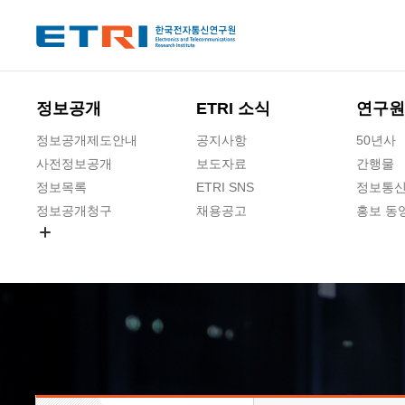
본문 바로가기
주요메뉴 바로가기
하단메뉴 바로가기
정보공개
ETRI 소식
연구원
정보공개제도안내
공지사항
50년사
사전정보공개
보도자료
간행물
정보목록
ETRI SNS
정보통신
정보공개청구
채용공고
홍보 동
경영공시
공공데이터개방
사업실명제