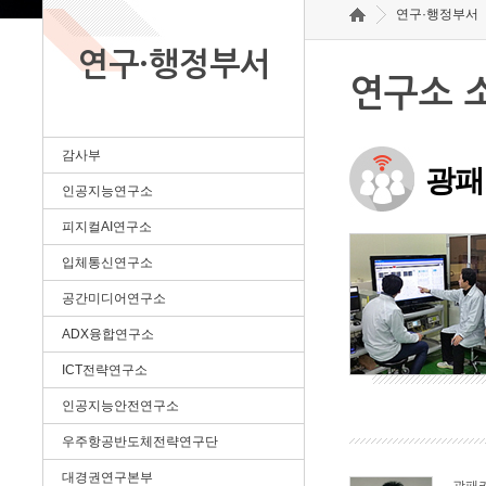
연구·행정부서
연구·행정부서
연구소 
감사부
광패
인공지능연구소
피지컬AI연구소
입체통신연구소
공간미디어연구소
ADX융합연구소
ICT전략연구소
인공지능안전연구소
우주항공반도체전략연구단
대경권연구본부