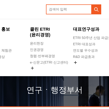
 홍보
클린 ETRI
대표연구성과
(윤리경영)
ETRI 50주년 산업 파
윤리헌장
ETRI 대표성과
인권경영
 체험관
연도별 우수성과
청렴·반부패경영
영상
R&D 파급효과
e-신문고(ETRI 신고센터)
지식공유플랫폼
공익신고
청렴포털 신고
고객의소리
연구ㆍ행정부서
수의계약 현황
부패징계 현황
감사결과공개