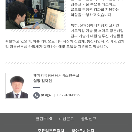
광통신 기술 수요를 해소하고
글로벌 경쟁력 강화를 지원하는
역할을 수행하고 있습니다.
특히, 신재생에너지장치 실시간
네트워킹 기술 및 스마트 광분배망
관리 기술에 대한 솔루션 기술들을
확보하고 있으며, 이를 기반으로 에너지장치 산업체, 통신사업자, 장비 산업체
및 광통신부품 산업체가 협력하는 에코 모델을 지원하고 있습니다.
엣지컴퓨팅응용서비스연구실
실장 김재인
062-970-6629
연락처
클린ETRI
e-신문고
공익신고
주요업무연락처
찾아오시는길