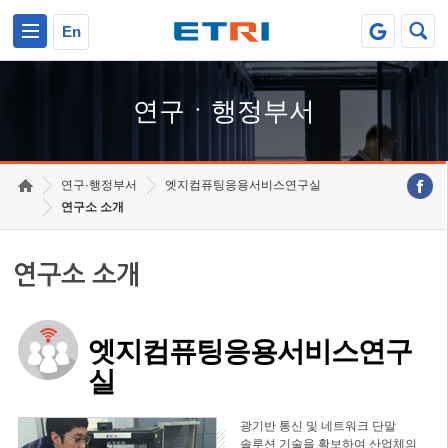
본문 바로가기
주요메뉴 바로가기
하단메뉴 바로가기
En
연구ㆍ행정부서
연구·행정부서
엣지컴퓨팅응용서비스연구실
연구소 소개
연구소 소개
엣지컴퓨팅응용서비스연구
실
광기반 통신 및 네트워크 단말
솔루션 기술을 확보하여 산업체의