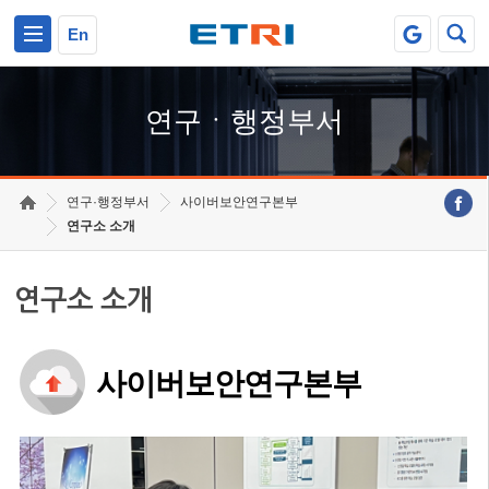
본문 바로가기
주요메뉴 바로가기
하단메뉴 바로가기
En
연구ㆍ행정부서
연구·행정부서
사이버보안연구본부
연구소 소개
연구소 소개
사이버보안연구본부