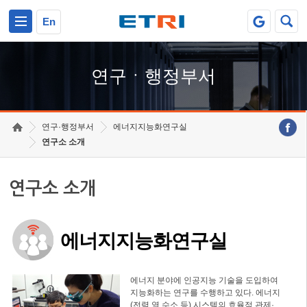
본문 바로가기
주요메뉴 바로가기
하단메뉴 바로가기
En
연구ㆍ행정부서
연구·행정부서
에너지지능화연구실
연구소 소개
연구소 소개
에너지지능화연구실
에너지 분야에 인공지능 기술을 도입하여
지능화하는 연구를 수행하고 있다. 에너지
(전력,열,수소 등) 시스템의 효율적 관제·