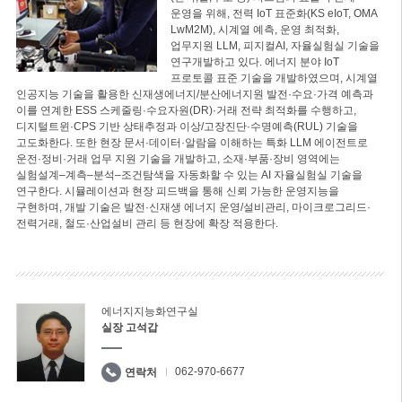
운영을 위해, 전력 IoT 표준화(KS eIoT, OMA
LwM2M), 시계열 예측, 운영 최적화,
업무지원 LLM, 피지컬AI, 자율실험실 기술을
연구개발하고 있다. 에너지 분야 IoT
프로토콜 표준 기술을 개발하였으며, 시계열
인공지능 기술을 활용한 신재생에너지/분산에너지원 발전·수요·가격 예측과
이를 연계한 ESS 스케줄링·수요자원(DR)·거래 전략 최적화를 수행하고,
디지털트윈·CPS 기반 상태추정과 이상/고장진단·수명예측(RUL) 기술을
고도화한다. 또한 현장 문서·데이터·알람을 이해하는 특화 LLM 에이전트로
운전·정비·거래 업무 지원 기술을 개발하고, 소재·부품·장비 영역에는
실험설계–계측–분석–조건탐색을 자동화할 수 있는 AI 자율실험실 기술을
연구한다. 시뮬레이션과 현장 피드백을 통해 신뢰 가능한 운영지능을
구현하며, 개발 기술은 발전·신재생 에너지 운영/설비관리, 마이크로그리드·
전력거래, 철도·산업설비 관리 등 현장에 확장 적용한다.
에너지지능화연구실
실장 고석갑
062-970-6677
연락처