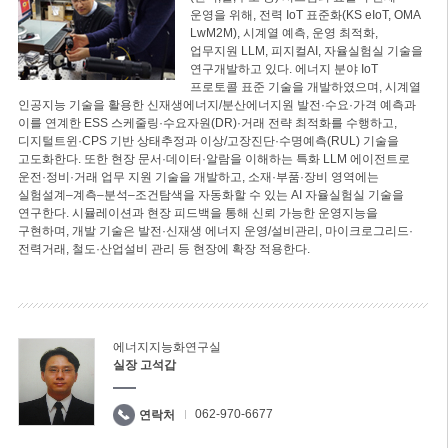
운영을 위해, 전력 IoT 표준화(KS eIoT, OMA
LwM2M), 시계열 예측, 운영 최적화,
업무지원 LLM, 피지컬AI, 자율실험실 기술을
연구개발하고 있다. 에너지 분야 IoT
프로토콜 표준 기술을 개발하였으며, 시계열
인공지능 기술을 활용한 신재생에너지/분산에너지원 발전·수요·가격 예측과
이를 연계한 ESS 스케줄링·수요자원(DR)·거래 전략 최적화를 수행하고,
디지털트윈·CPS 기반 상태추정과 이상/고장진단·수명예측(RUL) 기술을
고도화한다. 또한 현장 문서·데이터·알람을 이해하는 특화 LLM 에이전트로
운전·정비·거래 업무 지원 기술을 개발하고, 소재·부품·장비 영역에는
실험설계–계측–분석–조건탐색을 자동화할 수 있는 AI 자율실험실 기술을
연구한다. 시뮬레이션과 현장 피드백을 통해 신뢰 가능한 운영지능을
구현하며, 개발 기술은 발전·신재생 에너지 운영/설비관리, 마이크로그리드·
전력거래, 철도·산업설비 관리 등 현장에 확장 적용한다.
에너지지능화연구실
실장 고석갑
062-970-6677
연락처