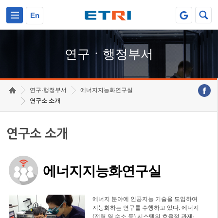
본문 바로가기
주요메뉴 바로가기
하단메뉴 바로가기
En
연구ㆍ행정부서
연구·행정부서
에너지지능화연구실
연구소 소개
연구소 소개
에너지지능화연구실
에너지 분야에 인공지능 기술을 도입하여
지능화하는 연구를 수행하고 있다. 에너지
(전력,열,수소 등) 시스템의 효율적 관제·