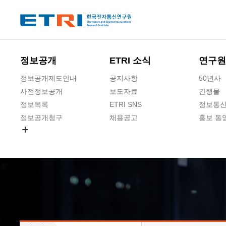
본문 바로가기
주요메뉴 바로가기
하단메뉴 바로가기
정보공개
ETRI 소식
연구원
정보공개제도안내
공지사항
50년사
사전정보공개
보도자료
간행물
정보목록
ETRI SNS
정보통신
정보공개청구
채용공고
홍보 동
경영공시
공공데이터개방
사업실명제