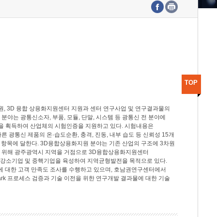
수도권연구본부
기획본부
사업화본부
행정본부
대외협력부
TOP
, 3D 융합 상용화지원센터 지원과 센터 연구사업 및 연구결과물의
분야는 광통신소자, 부품, 모듈, 단말, 시스템 등 광통신 전 분야에
을 획득하여 산업체의 시험인증을 지원하고 있다. 시험내용은
제시험규격에 따른 광통신 제품의 온·습도순환, 충격, 진동, 내부 습도 등 신뢰성 15개
2개 항목에 달한다. 3D융합상용화지원 분야는 기존 산업의 구조에 3차원
을 위해 광주광역시 지역을 거점으로 3D융합상용화지원센터
 강소기업 및 중핵기업을 육성하여 지역균형발전을 목적으로 있다.
활동에 대한 고객 만족도 조사를 수행하고 있으며, 호남권연구센터에서
rk 프로세스 검증과 기술 이전을 위한 연구개발 결과물에 대한 기술