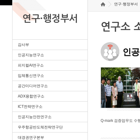
연구·행정부서
연구·행정부서
연구소 
감사부
인공
인공지능연구소
피지컬AI연구소
입체통신연구소
공간미디어연구소
ADX융합연구소
ICT전략연구소
인공지능안전연구소
Q-mark 검증업무도 수
우주항공반도체전략연구단
대경권연구본부