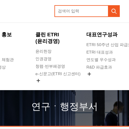
 홍보
클린 ETRI
대표연구성과
(윤리경영)
ETRI 50주년 산업 파
윤리헌장
ETRI 대표성과
인권경영
 체험관
연도별 우수성과
청렴·반부패경영
영상
R&D 파급효과
e-신문고(ETRI 신고센터)
지식공유플랫폼
공익신고
청렴포털 신고
고객의소리
연구ㆍ행정부서
수의계약 현황
부패징계 현황
감사결과공개