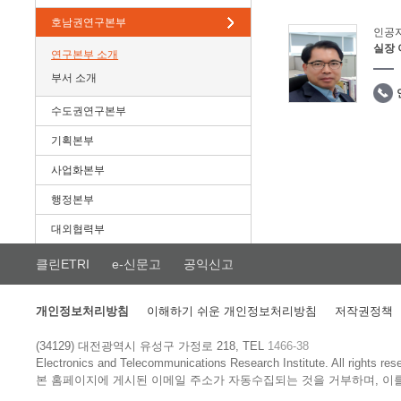
호남권연구본부
인공
실장
연구본부 소개
부서 소개
수도권연구본부
기획본부
사업화본부
행정본부
대외협력부
클린ETRI
e-신문고
공익신고
개인정보처리방침
이해하기 쉬운 개인정보처리방침
저작권정책
(34129) 대전광역시 유성구 가정로 218, TEL
1466-38
Electronics and Telecommunications Research Institute.
All rights res
본 홈페이지에 게시된 이메일 주소가 자동수집되는 것을 거부하며, 이