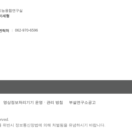
지능융합연구실
 이세형
062-970-6596
연락처
영상정보처리기기 운영ㆍ관리 방침
부설연구소공고
erved.
를 위반시 정보통신망법에 의해 처벌됨을 유념하시기 바랍니다.