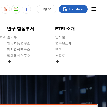
Translate
En
glish
연구·행정부서
ETRI 소개
급효과
감사부
인사말
인공지능연구소
연구원소개
피지컬AI연구소
연혁
입체통신연구소
조직도
공간미디어연구소
기타 공개정보
ADX융합연구소
원규 제·개정 예고
ICT전략연구소
연구원 고객헌장
인공지능안전연구소
ETRI CI
우주항공반도체전략연구단
주요업무연락처
대경권연구본부
찾아오시는길
호남권연구본부